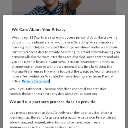
We Care About Your Privacy
We and our
887
partners store and access personal data, like browsing
data or unique identifiers, on your device. Selecting I Accept enables
Beeld: AdobeStock
tracking technologies to support the purposes shown under we and our
De
partners process data to provide. Selecting Reject All or withdrawing your
consent will disable them. If trackers are disabled, some content and ads
you see may not be as relevant to you. You can resurface this menu to
change your choices or withdraw consent at any time by clicking the
Manage Preferences link on the bottom of the webpage. Your choices will
have effect within our Website. For more details, refer to our Privacy
REGISTREREN
Policy.
Privacy Statement
Would you rather not? Then we only place essential and statistical
Wil je dit artikel lezen?
cookies, these do not record any data about you as a person
We and our partners process data to provide:
Maak gratis een account aan en lees 2
artikelen gratis per maand
Use precise geolocation data. Actively scan device characteristics for
identification. Store and/or access information on a device. Personalised
advertising and content, advertising and content measurement,
Al een account of abonnement?
Log dan in
audience research and services development.