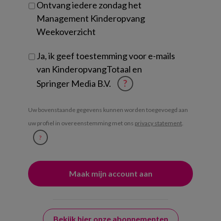
Ontvang iedere zondag het
Management Kinderopvang
Weekoverzicht
Ja, ik geef toestemming voor e-mails
van KinderopvangTotaal en
Springer Media B.V.
?
Uw bovenstaande gegevens kunnen worden toegevoegd aan
uw profiel in overeenstemming met ons
privacy statement
.
?
Bekijk hier onze abonnementen