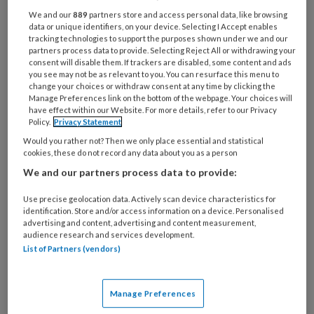
Bij
We and our
889
partners store and access personal data, like browsing
welke
data or unique identifiers, on your device. Selecting I Accept enables
organisatie
tracking technologies to support the purposes shown under we and our
partners process data to provide. Selecting Reject All or withdrawing your
werk
Untitled
consent will disable them. If trackers are disabled, some content and ads
Ontvang 2x per week de
je?
you see may not be as relevant to you. You can resurface this menu to
KinderopvangTotaal nieuwsbrief
change your choices or withdraw consent at any time by clicking the
Manage Preferences link on the bottom of the webpage. Your choices will
have effect within our Website. For more details, refer to our Privacy
Ontvang iedere zondag het
Policy.
Privacy Statement
Management Kinderopvang
Would you rather not? Then we only place essential and statistical
cookies, these do not record any data about you as a person
Weekoverzicht
We and our partners process data to provide:
Ja, ik geef toestemming voor e-mails
Use precise geolocation data. Actively scan device characteristics for
van KinderopvangTotaal en
identification. Store and/or access information on a device. Personalised
advertising and content, advertising and content measurement,
Springer Media B.V.
?
audience research and services development.
List of Partners (vendors)
Uw bovenstaande gegevens kunnen worden toegevoegd aan
uw profiel in overeenstemming met ons
privacy statement
.
Manage Preferences
?