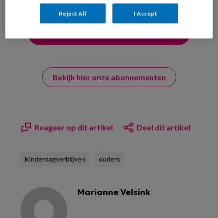
Reject All
I Accept
Bekijk hier onze abonnementen
Reageer op dit artikel
Deel dit artikel
Kinderdagverblijven
ouders
Marianne Velsink