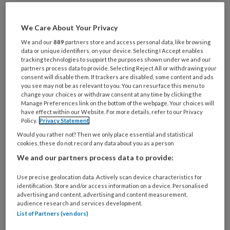
Wil je dit artikel lezen?
We Care About Your Privacy
Maak gratis een account aan en lees 2
artikelen gratis per maand
We and our
889
partners store and access personal data, like browsing
data or unique identifiers, on your device. Selecting I Accept enables
tracking technologies to support the purposes shown under we and our
Al een account of abonnement?
Log dan in
partners process data to provide. Selecting Reject All or withdrawing your
consent will disable them. If trackers are disabled, some content and ads
you see may not be as relevant to you. You can resurface this menu to
change your choices or withdraw consent at any time by clicking the
Wat
Manage Preferences link on the bottom of the webpage. Your choices will
is
have effect within our Website. For more details, refer to our Privacy
je
Policy.
Privacy Statement
e-
Would you rather not? Then we only place essential and statistical
Kies
cookies, these do not record any data about you as a person
mailadres?
je
*
*
We and our partners process data to provide:
wachtwoord*
*
Use precise geolocation data. Actively scan device characteristics for
Kies
identification. Store and/or access information on a device. Personalised
je
advertising and content, advertising and content measurement,
functie
*
audience research and services development.
List of Partners (vendors)
Bij