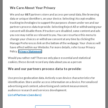
We Care About Your Privacy
Al een account of abonnement?
Log dan in
We and our
887
partners store and access personal data, like browsing
data or unique identifiers, on your device. Selecting I Accept enables
Wat
tracking technologies to support the purposes shown under we and our
partners process data to provide. Selecting Reject All or withdrawing your
is
consent will disable them. If trackers are disabled, some content and ads
je
you see may not be as relevant to you. You can resurface this menu to
e-
change your choices or withdraw consent at any time by clicking the
Kies
Manage Preferences link on the bottom of the webpage. Your choices will
mailadres?
je
have effect within our Website. For more details, refer to our Privacy
*
*
Policy.
Privacy Statement
wachtwoord*
*
Would you rather not? Then we only place essential and statistical
Kies
cookies, these do not record any data about you as a person
je
We and our partners process data to provide:
functie
*
Use precise geolocation data. Actively scan device characteristics for
Bij
identification. Store and/or access information on a device. Personalised
welke
advertising and content, advertising and content measurement,
audience research and services development.
organisatie
List of Partners (vendors)
werk
Untitled
Ontvang 2x per week de
je?