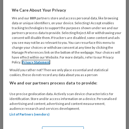
artikelen gratis per maand
We Care About Your Privacy
Al een account of abonnement?
Log dan in
We and our
889
partners store and access personal data, like browsing
data or unique identifiers, on your device. Selecting I Accept enables
tracking technologies to support the purposes shown under we and our
Wat
partners process data to provide. Selecting Reject All or withdrawing your
is
consent will disable them. If trackers are disabled, some content and ads
you see may not be as relevant to you. You can resurface this menu to
je
change your choices or withdraw consent at any time by clicking the
e-
Manage Preferences link on the bottom of the webpage. Your choices will
Kies
mailadres?
have effect within our Website. For more details, refer to our Privacy
je
Policy.
Privacy Statement
*
*
wachtwoord*
*
Would you rather not? Then we only place essential and statistical
cookies, these do not record any data about you as a person
Kies
We and our partners process data to provide:
je
functie
*
Use precise geolocation data. Actively scan device characteristics for
identification. Store and/or access information on a device. Personalised
Bij
advertising and content, advertising and content measurement,
welke
audience research and services development.
organisatie
List of Partners (vendors)
werk
Untitled
Ontvang 2x per week de
je?