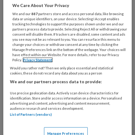
Wat
We Care About Your Privacy
is
je
We and our
887
partners store and access personal data, like browsing
data or unique identifiers, on your device. Selecting I Accept enables
e-
Kies
tracking technologies to support the purposes shown under we and our
mailadres?
partners process data to provide. Selecting Reject All or withdrawing your
je
*
*
consent will disable them. If trackers are disabled, some content and ads
wachtwoord*
*
you see may not be as relevant to you. You can resurface this menu to
change your choices or withdraw consent at any time by clicking the
Kies
Manage Preferences link on the bottom of the webpage. Your choices will
je
have effect within our Website. For more details, refer to our Privacy
Policy.
Privacy Statement
functie
*
Would you rather not? Then we only place essential and statistical
Bij
cookies, these do not record any data about you as a person
welke
We and our partners process data to provide:
organisatie
werk
Use precise geolocation data. Actively scan device characteristics for
Untitled
Ontvang 2x per week de
identification. Store and/or access information on a device. Personalised
je?
advertising and content, advertising and content measurement,
KinderopvangTotaal nieuwsbrief
audience research and services development.
List of Partners (vendors)
Ontvang iedere zondag het
Management Kinderopvang
Manage Preferences