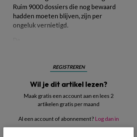
Ruim 9000 dossiers die nog bewaard
hadden moeten blijven, zijn per
ongeluk vernietigd.
De
REGISTREREN
Wil je dit artikel lezen?
Maak gratis een account aan en lees 2
artikelen gratis per maand
Al een account of abonnement?
Log dan in