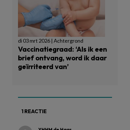
di 03 mrt 2026 | Achtergrond
Vaccinatiegraad: ‘Als ik een
brief ontvang, word ik daar
geïrriteerd van’
1 REACTIE
YHHM de Haas