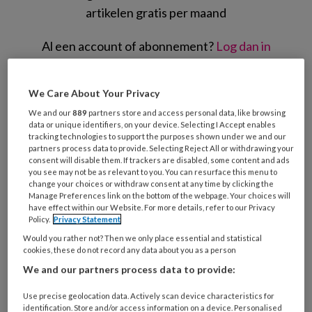
artikelen gratis per maand
Al een account of abonnement?
Log dan in
Wat
We Care About Your Privacy
is
We and our
889
partners store and access personal data, like browsing
je
data or unique identifiers, on your device. Selecting I Accept enables
e-
tracking technologies to support the purposes shown under we and our
Kies
partners process data to provide. Selecting Reject All or withdrawing your
mailadres?
je
consent will disable them. If trackers are disabled, some content and ads
*
*
you see may not be as relevant to you. You can resurface this menu to
wachtwoord*
*
change your choices or withdraw consent at any time by clicking the
Manage Preferences link on the bottom of the webpage. Your choices will
Kies
have effect within our Website. For more details, refer to our Privacy
je
Policy.
Privacy Statement
functie
*
Would you rather not? Then we only place essential and statistical
cookies, these do not record any data about you as a person
Bij
welke
We and our partners process data to provide:
organisatie
Use precise geolocation data. Actively scan device characteristics for
werk
Untitled
identification. Store and/or access information on a device. Personalised