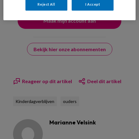
Reject All
I Accept
Bekijk hier onze abonnementen
Reageer op dit artikel
Deel dit artikel
Kinderdagverblijven
ouders
Marianne Velsink