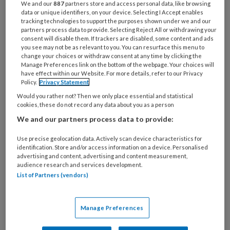
Bij
We and our
887
partners store and access personal data, like browsing
data or unique identifiers, on your device. Selecting I Accept enables
welke
tracking technologies to support the purposes shown under we and our
organisatie
partners process data to provide. Selecting Reject All or withdrawing your
werk
consent will disable them. If trackers are disabled, some content and ads
Untitled
you see may not be as relevant to you. You can resurface this menu to
Ontvang 2x per week de
je?
change your choices or withdraw consent at any time by clicking the
KinderopvangTotaal nieuwsbrief
Manage Preferences link on the bottom of the webpage. Your choices will
have effect within our Website. For more details, refer to our Privacy
Policy.
Privacy Statement
Ontvang iedere zondag het
Would you rather not? Then we only place essential and statistical
Management Kinderopvang
cookies, these do not record any data about you as a person
Weekoverzicht
We and our partners process data to provide:
Use precise geolocation data. Actively scan device characteristics for
Ja, ik geef toestemming voor e-mails
identification. Store and/or access information on a device. Personalised
van KinderopvangTotaal en
advertising and content, advertising and content measurement,
audience research and services development.
Springer Media B.V.
?
List of Partners (vendors)
Uw bovenstaande gegevens kunnen worden toegevoegd aan
Manage Preferences
uw profiel in overeenstemming met ons
privacy statement
.
?