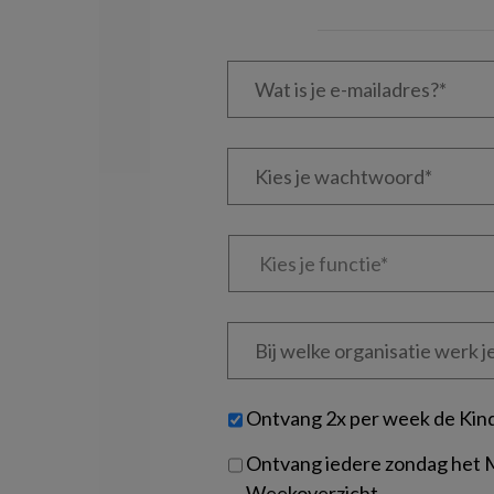
Wat
is
je
e-
Kies
mailadres?
je
*
*
wachtwoord*
*
Kies
je
functie
*
Bij
welke
organisatie
werk
Untitled
Ontvang 2x per week de Kin
je?
Ontvang iedere zondag het
Weekoverzicht