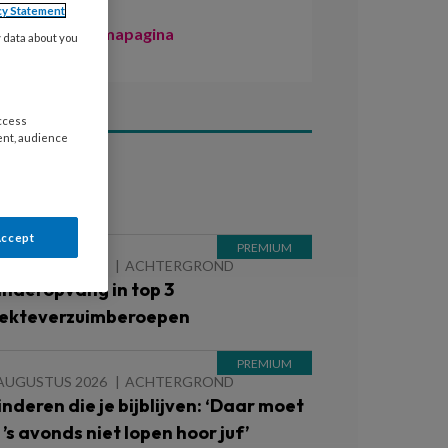
cy Statement
Naar de themapagina
y data about you
access
ent, audience
ees ook
Accept
 AUGUSTUS 2026
ACHTERGROND
inderopvang in top 3
iekteverzuimberoepen
 AUGUSTUS 2026
ACHTERGROND
inderen die je bijblijven: ‘Daar moet
e ’s avonds niet lopen hoor juf’