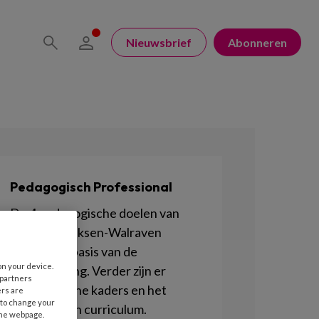
Nieuwsbrief
Abonneren
Pedagogisch Professional
De 4 pedagogische doelen van
Marianne Riksen-Walraven
vormen de basis van de
on your device.
kinderopvang. Verder zijn er
 partners
Pedagogische kaders en het
ers are
 to change your
Pedagogisch curriculum.
the webpage.