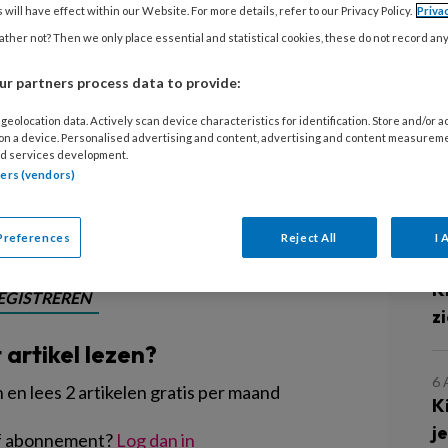
ns van: iets héél anders gaan doen.
 will have effect within our Website. For more details, refer to our Privacy Policy.
Priva
n aan het woord die de daad bij het
ther not? Then we only place essential and statistical cookies, these do not record an
ver van een baan in een andere
r partners process data to provide:
Zoals Gerda: zij had haar eigen
geolocation data. Actively scan device characteristics for identification. Store and/or 
onnestudio, maar werkt inmiddels
 on a device. Personalised advertising and content, advertising and content measurem
d services development.
kinderdagverblijf.
tners (vendors)
L
Preferences
Reject All
I 
7
K
EGISTREREN
z
t artikel lezen?
6
en lees 2 artikelen gratis per maand
K
j
of abonnement?
Log dan in