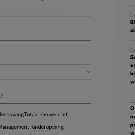
5
B
d
3
S
e
b
wi
31
O
deropvangTotaal nieuwsbrief
n
p
 Management Kinderopvang
w