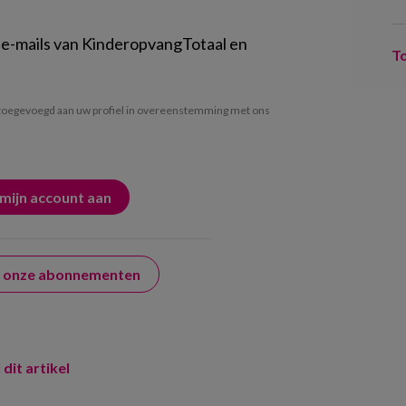
 e-mails van KinderopvangTotaal en
T
oegevoegd aan uw profiel in overeenstemming met ons
er onze abonnementen
 dit artikel