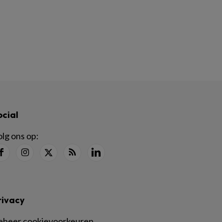
ocial
lg ons op:
rivacy
eheer cookievoorkeuren