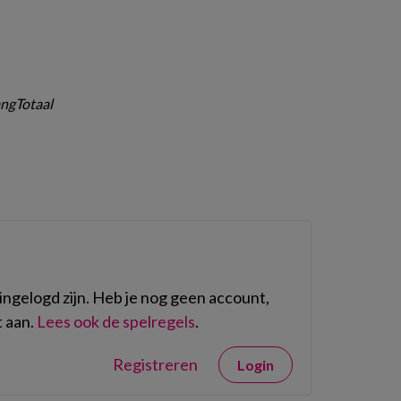
n
ngTotaal
ngelogd zijn. Heb je nog geen account,
 aan.
Lees ook de spelregels
.
Registreren
Login