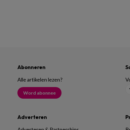
Abonneren
S
Alle artikelen lezen
?
Vo
Word abonnee
Adverteren
P
Adverteren & Partnerships
B