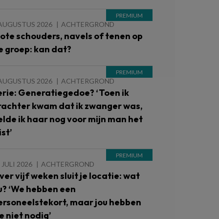
 AUGUSTUS 2026
ACHTERGROND
lote schouders, navels of tenen op
e groep: kan dat?
 AUGUSTUS 2026
ACHTERGROND
erie: Generatiegedoe? ‘Toen ik
rachter kwam dat ik zwanger was,
elde ik haar nog voor mijn man het
st’
 JULI 2026
ACHTERGROND
ver vijf weken sluit je locatie: wat
u? ‘We hebben een
ersoneelstekort, maar jou hebben
e niet nodig’