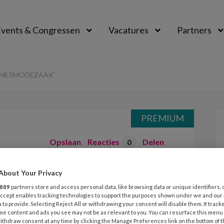
vents & Congressen
Vacatures
Partners
aal
DAMESMODEZAAK'
PREMIUM
Opslaan
Reacties
Delen
0
tch ‘Ik had een
About Your Privacy
889
partners store and access personal data, like browsing data or unique identifiers, 
ak’
 Accept enables tracking technologies to support the purposes shown under we and our
 to provide. Selecting Reject All or withdrawing your consent will disable them. If track
me content and ads you see may not be as relevant to you. You can resurface this menu
ithdraw consent at any time by clicking the Manage Preferences link on the bottom of 