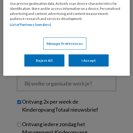
Wat
Use precise geolocation data. Actively scan device characteristics for
identification. Store and/or access information on a device. Personalised
is
advertising and content, advertising and content measurement,
je
audience research and services development.
e-
List of Partners (vendors)
Kies
mailadres?
je
*
*
wachtwoord*
*
Manage Preferences
Kies
je
Reject All
I Accept
functie
*
Bij
welke
organisatie
werk
Untitled
Ontvang 2x per week de
je?
KinderopvangTotaal nieuwsbrief
Ontvang iedere zondag het
Management Kinderopvang