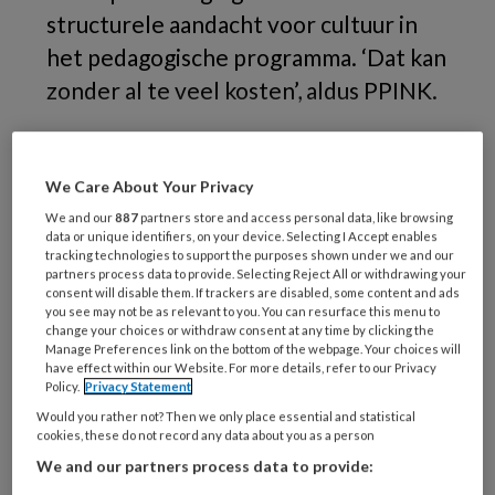
structurele aandacht voor cultuur in
het pedagogische programma. ‘Dat kan
zonder al te veel kosten’, aldus PPINK.
‘Kinderen
We Care About Your Privacy
We and our
887
partners store and access personal data, like browsing
data or unique identifiers, on your device. Selecting I Accept enables
REGISTREREN
tracking technologies to support the purposes shown under we and our
partners process data to provide. Selecting Reject All or withdrawing your
consent will disable them. If trackers are disabled, some content and ads
Wil je dit artikel lezen?
you see may not be as relevant to you. You can resurface this menu to
change your choices or withdraw consent at any time by clicking the
Manage Preferences link on the bottom of the webpage. Your choices will
Maak gratis een account aan en lees 2
have effect within our Website. For more details, refer to our Privacy
Policy.
Privacy Statement
artikelen gratis per maand
Would you rather not? Then we only place essential and statistical
cookies, these do not record any data about you as a person
Al een account of abonnement?
Log dan in
We and our partners process data to provide: