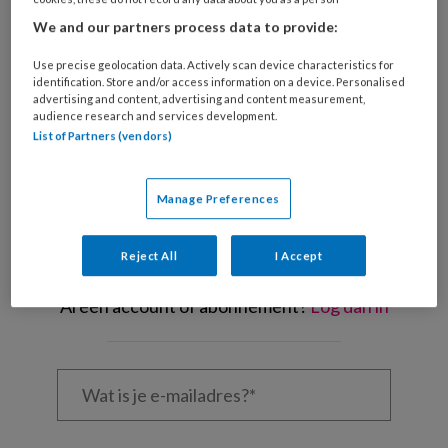
We and our partners process data to provide:
Uit
Use precise geolocation data. Actively scan device characteristics for
identification. Store and/or access information on a device. Personalised
advertising and content, advertising and content measurement,
audience research and services development.
REGISTREREN
List of Partners (vendors)
Wil je dit artikel lezen?
Manage Preferences
Maak gratis een account aan en lees 2
artikelen gratis per maand
Reject All
I Accept
Al een account of abonnement?
Log dan in
Wat
is
je
e-
Kies