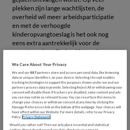
plekken zijn lange wachtlijsten, de
overheid wil meer arbeidsparticipatie
en met de verhoogde
kinderopvangtoeslag is het ook nog
eens extra aantrekkelijk voor de
meeste ouders. Toch schieten de
opvanglocaties niet als paddenstoelen
We Care About Your Privacy
uit de grond. De laatste tijd bereikten
We and our
887
partners store and access personal data, like browsing
ons meerdere verhalen waaruit bleek
data or unique identifiers, on your device. Selecting I Accept enables
tracking technologies to support the purposes shown under we and our
dat het opstarten van een nieuwe
partners process data to provide. Selecting Reject All or withdrawing your
consent will disable them. If trackers are disabled, some content and ads
opvanglocatie lang niet altijd over
you see may not be as relevant to you. You can resurface this menu to
rozen gaat. Zoals in de wijk
change your choices or withdraw consent at any time by clicking the
Manage Preferences link on the bottom of the webpage. Your choices will
Kanaleneiland in Utrecht, waar
have effect within our Website. For more details, refer to our Privacy
Policy.
Privacy Statement
gastouder Mandy probeerde een
Would you rather not? Then we only place essential and statistical
opvang te starten.
cookies, these do not record any data about you as a person