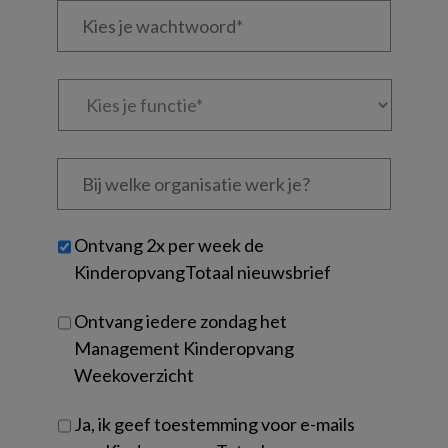
mailadres?
je
*
*
wachtwoord*
*
Kies
je
functie
*
Bij
welke
organisatie
werk
Untitled
Ontvang 2x per week de
je?
KinderopvangTotaal nieuwsbrief
Ontvang iedere zondag het
Management Kinderopvang
Weekoverzicht
Ja, ik geef toestemming voor e-mails