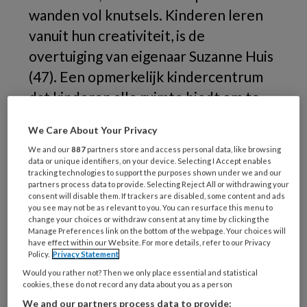
wanden vol knutsels. Kinderen leren
vanuit hun creativiteit, is de
overtuiging van eigenaar Suzanne Huis
(47). Een opmerkelijk kindercentrum
dat kinderen alle ruimte biedt om te
ontdekken. Geen thema's, geen
We Care About Your Privacy
voorbeelden, geen opdrachten én
We and our
887
partners store and access personal data, like browsing
geen oordelen.
data or unique identifiers, on your device. Selecting I Accept enables
tracking technologies to support the purposes shown under we and our
partners process data to provide. Selecting Reject All or withdrawing your
Ze
consent will disable them. If trackers are disabled, some content and ads
you see may not be as relevant to you. You can resurface this menu to
change your choices or withdraw consent at any time by clicking the
Manage Preferences link on the bottom of the webpage. Your choices will
have effect within our Website. For more details, refer to our Privacy
REGISTREREN
Policy.
Privacy Statement
Would you rather not? Then we only place essential and statistical
cookies, these do not record any data about you as a person
Wil je dit artikel lezen?
We and our partners process data to provide: