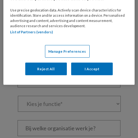
Maak gratis een account aan en lees 2
Use precise geolocation data. Actively scan device characteristics for
artikelen gratis per maand
identification. Store and/or access information on a device. Personalised
advertising and content, advertising and content measurement,
audience research and services development.
Al een account of abonnement?
Log dan in
List of Partners (vendors)
Wat
Manage Preferences
is
je
e-
Reject All
I Accept
Kies
mailadres?
je
*
*
wachtwoord*
*
Kies
je
functie
*
Bij
welke
organisatie