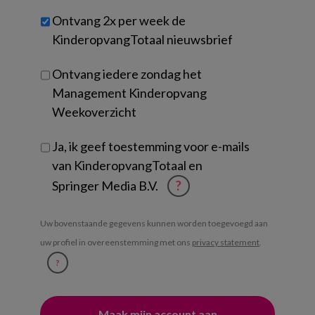
werk
Untitled
Ontvang 2x per week de
je?
KinderopvangTotaal nieuwsbrief
Ontvang iedere zondag het
Management Kinderopvang
Weekoverzicht
Ja, ik geef toestemming voor e-mails
van KinderopvangTotaal en
Springer Media B.V.
?
Uw bovenstaande gegevens kunnen worden toegevoegd aan
uw profiel in overeenstemming met ons
privacy statement
.
?