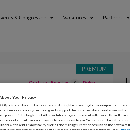
vents & Congressen
Vacatures
Partners
aal
PREMIUM
L
Opslaan
Reacties
Delen
0
About Your Privacy
t de pedagoog
17
889
partners store and access personal data, like browsing data or unique identifiers, 
T
 Accept enables tracking technologies to support the purposes shown under we and our
 to provide. Selecting Reject All or withdrawing your consent will disable them. If track
(
 ieder nummer een gesprek dat zij
me content and ads you see may not be as relevant to you. You can resurface this menu
ithdraw consent at any time by clicking the Manage Preferences link on the bottom of 
 will have effect within our Website. For more details, refer to our Privacy Policy.
Priva