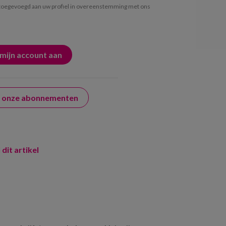
oegevoegd aan uw profiel in overeenstemming met ons
er onze abonnementen
 dit artikel