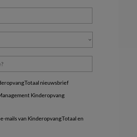
deropvangTotaal nieuwsbrief
 Management Kinderopvang
 e-mails van KinderopvangTotaal en