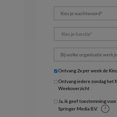
e-
Kies
mailadres?
je
*
*
wachtwoord*
*
Kies
je
functie
*
Bij
welke
organisatie
werk
Untitled
Ontvang 2x per week de Kin
je?
Ontvang iedere zondag het
Weekoverzicht
Ja, ik geef toestemming voor
Springer Media B.V.
?