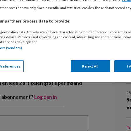
rker voerde. Deze maand: ‘Ze doen
17
ther not? Then we only place essential and statistical cookies, these do not record an
S
r partners process data to provide:
geolocation data. Actively scan device characteristics for identification. Store and/or 
2
 on a device. Personalised advertising and content, advertising and content measurem
T
d services development.
tners (vendors)
EGISTREREN
2
K
Preferences
Reject All
I 
t artikel lezen?
m
en lees 2 artikelen gratis per maand
2
of abonnement?
Log dan in
S
e
T