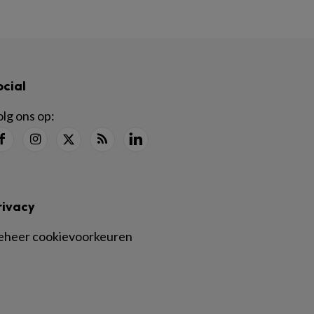
ocial
lg ons op:
rivacy
eheer cookievoorkeuren