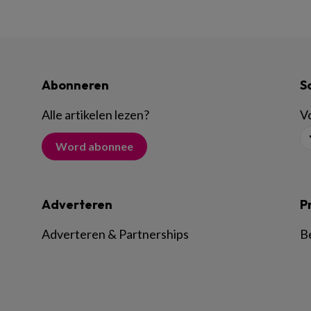
Abonneren
S
Alle artikelen lezen
?
Vo
Word abonnee
Adverteren
P
Adverteren & Partnerships
B