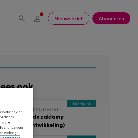
Nieuwsbrief
Abonneren
ees ook
 JANUARI 2020
ACTIVITEIT
on your device.
ikkertje met de zaklamp
 partners
ers are
Motorische ontwikkeling)
 to change your
the webpage.
cy Statement