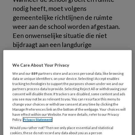
nodig heeft, moet volgens
gemeentelijke richtlijnen de ruimte
weer aan de school worden afgestaan.
Een onwenselijke situatie die niet
bijdraagt aan een langdurige
samenwerking. Het formuleren van
een gedeelde kindvisie in de
We Care About Your Privacy
gemeente kan helpen om tot een
We and our
889
partners store and access personal data, like browsing
data or unique identifiers, on your device. Selecting I Accept enables
integraal huisvestingsplan te komen.
tracking technologies to support the purposes shown under we and our
Maar dan zijn er nog steeds haken en
partners process data to provide. Selecting Reject All or withdrawing your
consent will disable them. If trackers are disabled, some content and ads
ogen, blijkt uit de praktijk.
you see may not be as relevant to you. You can resurface this menu to
change your choices or withdraw consent at any time by clicking the
Manage Preferences link on the bottom of the webpage. Your choices will
Monique
have effect within our Website. For more details, refer to our Privacy
Policy.
Privacy Statement
Would you rather not? Then we only place essential and statistical
cookies, these do not record any data about you as a person