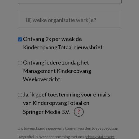
functie
*
Bij
welke
organisatie
werk
Untitled
Ontvang 2x per week de
je?
KinderopvangTotaal nieuwsbrief
Ontvang iedere zondag het
Management Kinderopvang
Weekoverzicht
Ja, ik geef toestemming voor e-mails
van KinderopvangTotaal en
Springer Media B.V.
?
Uw bovenstaande gegevens kunnen worden toegevoegd aan
uw profiel in overeenstemming met ons
privacy statement
.