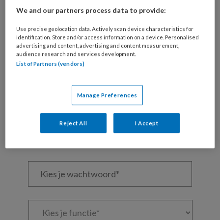
REGISTREREN
We and our partners process data to provide:
Use precise geolocation data. Actively scan device characteristics for
Wil je dit artikel lezen?
identification. Store and/or access information on a device. Personalised
advertising and content, advertising and content measurement,
Maak gratis een account aan en lees 2
audience research and services development.
List of Partners (vendors)
artikelen gratis per maand
Al een account of abonnement?
Log dan in
Manage Preferences
Wat
Reject All
I Accept
is
je
e-
Kies
mailadres?
je
*
*
wachtwoord*
*
Kies
je