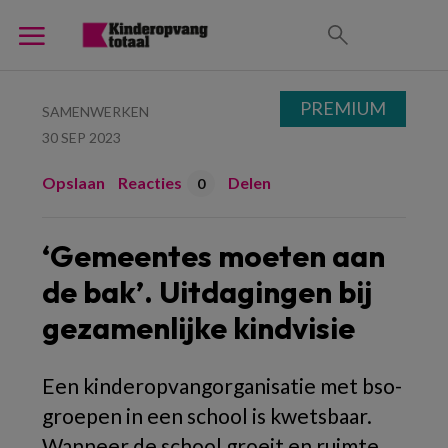
PREMIUM
SAMENWERKEN
30 SEP 2023
Opslaan
Reacties
Delen
0
‘Gemeentes moeten aan
de bak’. Uitdagingen bij
gezamenlijke kindvisie
Een kinderopvangorganisatie met bso-
groepen in een school is kwetsbaar.
Wanneer de school groeit en ruimte