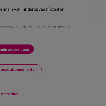
 e-mails van KinderopvangTotaal en
oegevoegd aan uw profiel in overeenstemming met ons
er onze abonnementen
 dit artikel