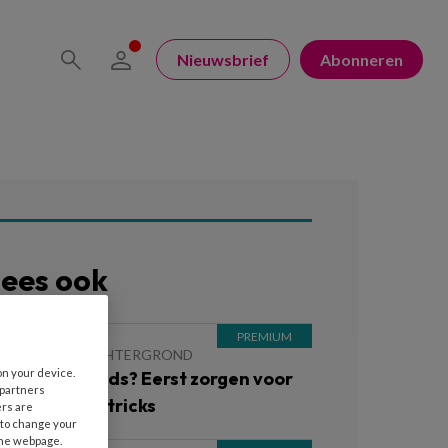
Nieuwsbrief
Abonneren
ees ook
 JULI 2026
ACHTERGROND
on your device.
orgen voor kids? Eerst zorgen voor
 partners
zelf! 6 tips & tricks
ers are
 to change your
the webpage.