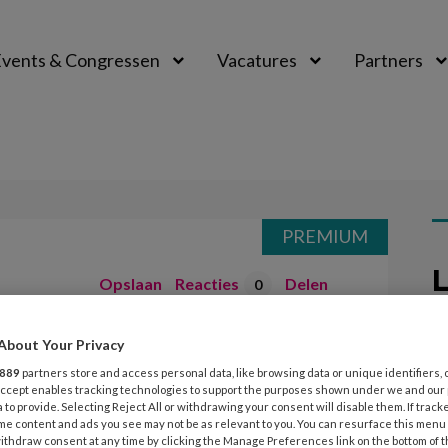
vents & Congressen
Vacatures
Partners
aal
PREMIUM
L
Opslaan
Reacties
Delen
0
or baby’s
About Your Privacy
27
889
partners store and access personal data, like browsing data or unique identifiers, 
Z
 Accept enables tracking technologies to support the purposes shown under we and our
je
 to provide. Selecting Reject All or withdrawing your consent will disable them. If track
 exclusieve babygroep van TintelTuin
me content and ads you see may not be as relevant to you. You can resurface this menu
ithdraw consent at any time by clicking the Manage Preferences link on the bottom of 