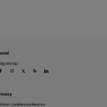
ocial
lg ons op:
rivacy
eheer cookievoorkeuren