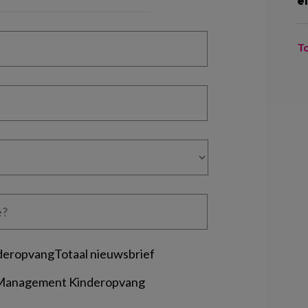
e
T
deropvangTotaal nieuwsbrief
 Management Kinderopvang