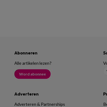
Abonneren
S
Alle artikelen lezen
?
Vo
Word abonnee
Adverteren
P
Adverteren & Partnerships
B