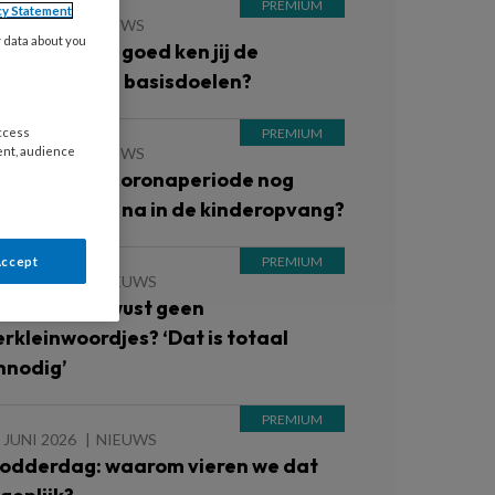
cy Statement
JULI 2026
NIEUWS
y data about you
ini-quiz: Hoe goed ken jij de
edagogische basisdoelen?
access
ent, audience
JULI 2026
NIEUWS
KK: Laat de coronaperiode nog
teeds sporen na in de kinderopvang?
Accept
 JUNI 2026
NIEUWS
ebruik jij bewust geen
erkleinwoordjes? ‘Dat is totaal
nnodig’
 JUNI 2026
NIEUWS
odderdag: waarom vieren we dat