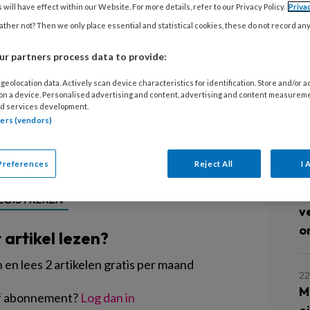
's liggen lekker op de vloer te spelen,
 will have effect within our Website. For more details, refer to our Privacy Policy.
Priva
9 
ep of krijgen de fles. Een jaar
ther not? Then we only place essential and statistical cookies, these do not record an
M
et een nieuwe vorm van babyopvang.
p
r partners process data to provide:
ze de formule zoveel mogelijk willen
organisatie. Een gesprek met de
geolocation data. Actively scan device characteristics for identification. Store and/or 
 on a device. Personalised advertising and content, advertising and content measurem
8 
orm van babyopvang.
d services development.
L
tners (vendors)
s
Preferences
Reject All
I 
23
G
EGISTREREN
v
o
t artikel lezen?
en lees 2 artikelen gratis per maand
22
M
of abonnement?
Log dan in