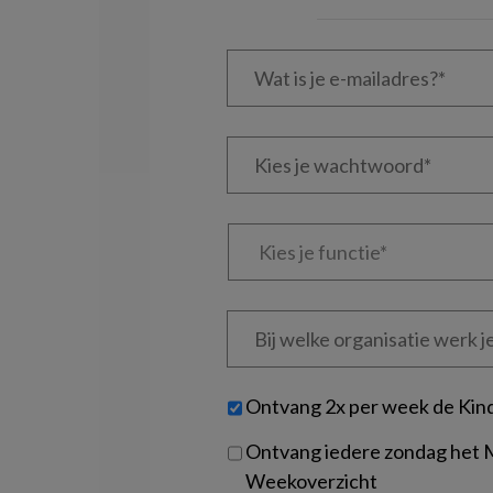
Wat
is
je
e-
Kies
mailadres?
je
*
*
wachtwoord*
*
Kies
je
functie
*
Bij
welke
organisatie
werk
Untitled
Ontvang 2x per week de Kin
je?
Ontvang iedere zondag het
Weekoverzicht