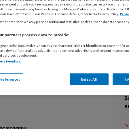
n overeind gaan staan. Te vaak
me content and ads you see may not be as relevant to you. You can resurface this menu
17
n in de kinderopvang nog uit kant-en-
ithdraw consent at any time by clicking the Manage Preferences link on the bottom of 
S
 will have effect within our Website. For more details, refer to our Privacy Policy.
Priva
ok anders! In dit dossier vertelt
ther not? Then we only place essential and statistical cookies, these do not record an
mt dat je steeds bij dezelfde
2
tefanie van Heusden laat zien wat
r partners process data to provide:
T
n je kunt maken met bso-kinderen:
geolocation data. Actively scan device characteristics for identification. Store and/or 
 Maar eerst nemen we een kijkje bij
 on a device. Personalised advertising and content, advertising and content measurem
d services development.
2
stelling van Kleintjekunst. Toneel,
tners (vendors)
K
s, dreumesen en peuters. Veel
m
Preferences
Reject All
I 
2
S
e
T
EGISTREREN