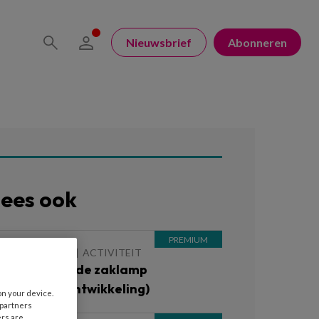
Nieuwsbrief
Abonneren
ees ook
 JANUARI 2020
ACTIVITEIT
ikkertje met de zaklamp
Motorische ontwikkeling)
on your device.
 partners
ers are