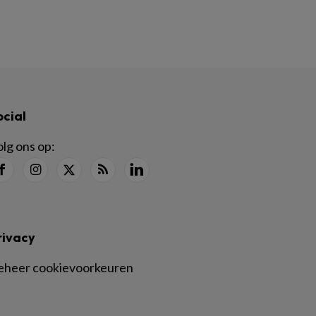
ocial
lg ons op:
rivacy
eheer cookievoorkeuren