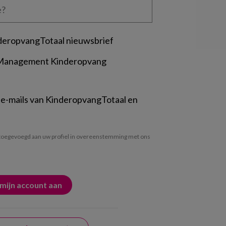
deropvangTotaal nieuwsbrief
 Management Kinderopvang
 e-mails van KinderopvangTotaal en
oegevoegd aan uw profiel in overeenstemming met ons