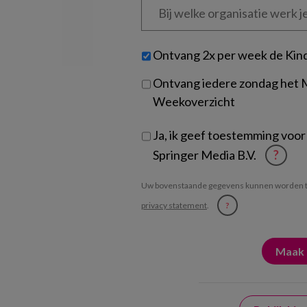
welke
organisatie
werk
Untitled
Ontvang 2x per week de Kin
je?
Ontvang iedere zondag het
Weekoverzicht
Ja, ik geef toestemming voor
Springer Media B.V.
?
Uw bovenstaande gegevens kunnen worden t
privacy statement
.
?