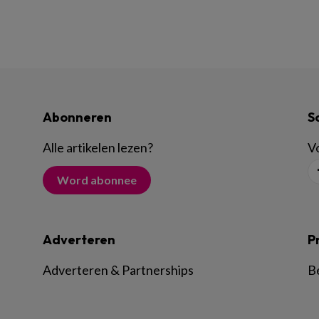
Abonneren
S
Alle artikelen lezen
?
Vo
Word abonnee
Adverteren
P
Adverteren & Partnerships
B