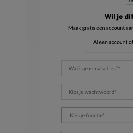
Wil je di
Maak gratis een account aan 
Al een account 
Wat
is
je
e-
Kies
mailadres?
je
*
*
wachtwoord*
*
Kies
je
functie
*
Bij