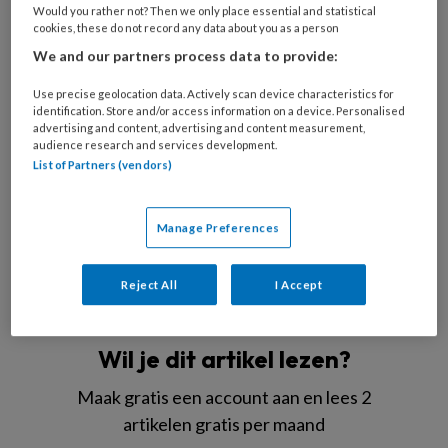
Would you rather not? Then we only place essential and statistical
cookies, these do not record any data about you as a person
We and our partners process data to provide:
Use precise geolocation data. Actively scan device characteristics for
identification. Store and/or access information on a device. Personalised
advertising and content, advertising and content measurement,
audience research and services development.
List of Partners (vendors)
Foto: Stichting Kunst Salon
Daphne
Manage Preferences
Reject All
I Accept
REGISTREREN
Wil je dit artikel lezen?
Maak gratis een account aan en lees 2
artikelen gratis per maand