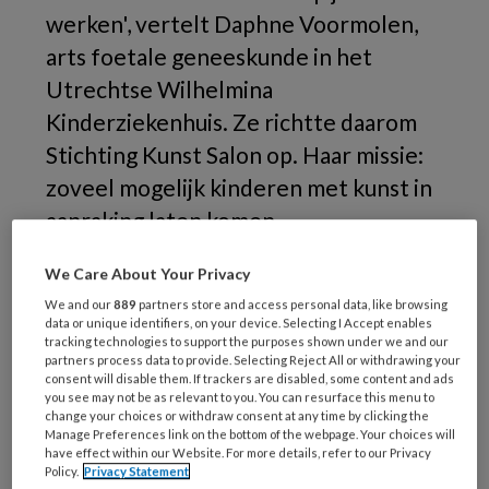
werken', vertelt Daphne Voormolen,
arts foetale geneeskunde in het
Utrechtse Wilhelmina
Kinderziekenhuis. Ze richtte daarom
Stichting Kunst Salon op. Haar missie:
zoveel mogelijk kinderen met kunst in
aanraking laten komen.
We Care About Your Privacy
We and our
889
partners store and access personal data, like browsing
data or unique identifiers, on your device. Selecting I Accept enables
tracking technologies to support the purposes shown under we and our
partners process data to provide. Selecting Reject All or withdrawing your
consent will disable them. If trackers are disabled, some content and ads
you see may not be as relevant to you. You can resurface this menu to
change your choices or withdraw consent at any time by clicking the
Manage Preferences link on the bottom of the webpage. Your choices will
have effect within our Website. For more details, refer to our Privacy
Policy.
Privacy Statement