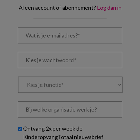
Al een account of abonnement?
Log dan in
Wat
is
je
e-
Kies
mailadres?
je
*
*
wachtwoord*
*
Kies
je
functie
*
Bij
welke
organisatie
werk
Untitled
Ontvang 2x per week de
je?
KinderopvangTotaal nieuwsbrief