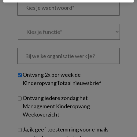
mailadres?
je
*
*
wachtwoord*
*
Kies
je
functie
*
Bij
welke
organisatie
werk
Untitled
Ontvang 2x per week de
je?
KinderopvangTotaal nieuwsbrief
Ontvang iedere zondag het
Management Kinderopvang
Weekoverzicht
Ja, ik geef toestemming voor e-mails