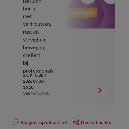
laat zien
hoe je
met
vertrouwen,
rust en
stevigheid
beweging
creëert
bij
professionals.
2 OKTOBER
2026 09:30 -
16:10
VEENENDAAL
Reageer op dit artikel
Deel dit artikel