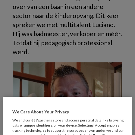
over van een baan in een andere
sector naar de kinderopvang. Dit keer
spreken we met multitalent Luciano.
Hij was badmeester, verkoper en méér.
Totdat hij pedagogisch professional
werd.
We Care About Your Privacy
We and our
887
partners store and access personal data, like browsing
data or unique identifiers, on your device. Selecting I Accept enables
tracking technologies to support the purposes shown under we and our