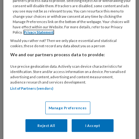
partners process data to provide. Selecting Reject All or withdrawing your
consent will disable them. If trackers are disabled, some content and ads
you see may not be as relevant to you. You can resurface this menu to
Basker Kinderopvang
change your choices or withdraw consent at any time by clicking the
Manage Preferences link on the bottom of the webpage. Your choices will
have effect within our Website. For more details, refer to our Privacy
Policy.
Privacy Statement
Would you rather not? Then we only place essential and statistical
REGISTREREN
cookies, these do not record any data about you as a person
We and our partners process data to provide:
Wil je dit artikel lezen?
Use precise geolocation data. Actively scan device characteristics for
Maak gratis een account aan en lees 2
identification. Store and/or access information on a device. Personalised
advertising and content, advertising and content measurement,
artikelen gratis per maand
audience research and services development.
List of Partners (vendors)
Al een account of abonnement?
Log dan in
Manage Preferences
Wat
is
Reject All
I Accept
je
e-
Kies