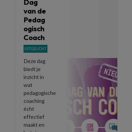
Dag
van de
Pedag
ogisch
Coach
UITGELICHT
Deze dag
biedt je
inzicht in
wat
pedagogische
coaching
écht
effectief
maakt en