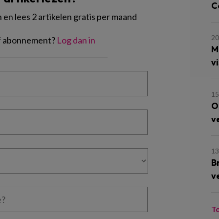
Cé
en lees 2 artikelen gratis per maand
20
of abonnement?
Log dan in
M
vi
15
O
v
13
B
v
T