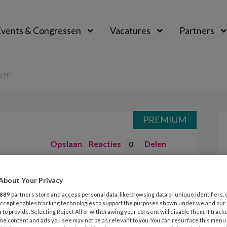
vents & Congressen
Vacatures
Partners
aal
?!'
PREMIUM
Opslaan
Reacties
Delen
0
ine Butti – ‘Wie,
About Your Privacy
889
partners store and access personal data, like browsing data or unique identifiers, 
 Accept enables tracking technologies to support the purposes shown under we and our
 to provide. Selecting Reject All or withdrawing your consent will disable them. If track
me content and ads you see may not be as relevant to you. You can resurface this menu