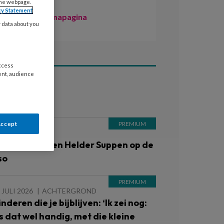
the webpage.
cy Statement
Naar de themapagina
y data about you
access
ent, audience
ees ook
Accept
 AUGUSTUS 2026
quaport in Den Helder Suppen op de
so
 JULI 2026
ACHTERGROND
nderen die je bijblijven: ‘Ik zei nog:
Is dat wel handig, met die kleine