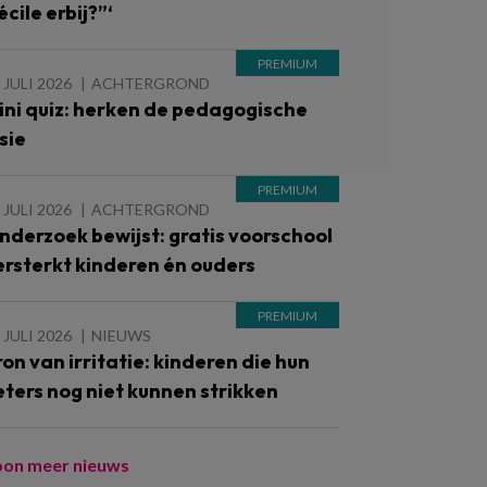
cile erbij?”‘
 JULI 2026
ACHTERGROND
ini quiz: herken de pedagogische
sie
 JULI 2026
ACHTERGROND
nderzoek bewijst: gratis voorschool
ersterkt kinderen én ouders
 JULI 2026
NIEUWS
ron van irritatie: kinderen die hun
eters nog niet kunnen strikken
oon meer nieuws