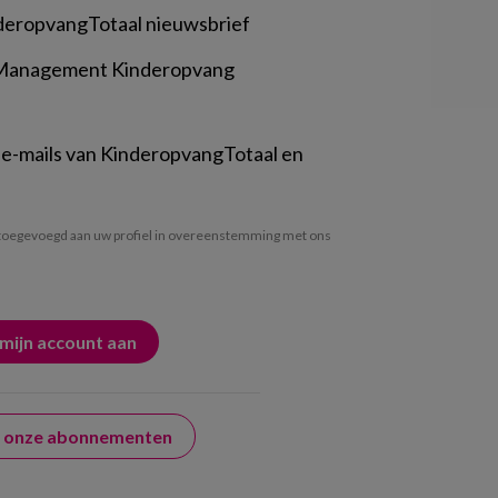
deropvangTotaal nieuwsbrief
 Management Kinderopvang
 e-mails van KinderopvangTotaal en
oegevoegd aan uw profiel in overeenstemming met ons
er onze abonnementen