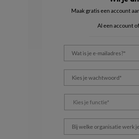
Maak gratis een account aan 
Al een account 
Wat
is
je
e-
Kies
mailadres?
je
*
*
wachtwoord*
*
Kies
je
functie
*
Bij
welke
organisatie