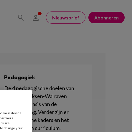
Nieuwsbrief
Abonneren
Pedagogiek
De 4 pedagogische doelen van
Marianne Riksen-Walraven
vormen de basis van de
kinderopvang. Verder zijn er
on your device.
 partners
Pedagogische kaders en het
ers are
Pedagogisch curriculum.
 to change your