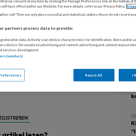
ithdraw consent at any time by clicking the Manage Preferences link on the bottom of 
jaar oud. Ik vraag hem of hij onze
 will have effect within our Website. For more details, refer to our Privacy Policy.
Priva
ten vallen - lees: tegen de grond
ther not? Then we only place essential and statistical cookies, these do not record an
 bel niet meer bruikbaar is. Met
r partners process data to provide:
 op een redelijke verklaring, al heb ik
ebeuren.
geolocation data. Actively scan device characteristics for identification. Store and/or 
 on a device. Personalised advertising and content, advertising and content measurem
d services development.
L
tners (vendors)
Preferences
Reject All
I 
5
A
b
30
EGISTREREN
Ki
“
t artikel lezen?