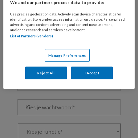
We and our partners process data to provide:
REGISTREREN
Use precise geolocation data. Actively scan device characteristics for
Wil je dit artikel lezen?
identification. Store and/or access information on a device. Personalised
advertising and content, advertising and content measurement,
audience research and services development.
Maak gratis een account aan en lees 2
List of Partners (vendors)
artikelen gratis per maand
Al een account of abonnement?
Log dan in
Manage Preferences
Wat
Reject All
I Accept
is
je
e-
Kies
mailadres?
je
*
*
wachtwoord*
*
Kies
je
functie
*