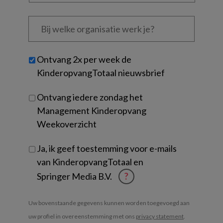
Bij
welke
organisatie
werk
Untitled
Ontvang 2x per week de
je?
KinderopvangTotaal nieuwsbrief
Ontvang iedere zondag het
Management Kinderopvang
Weekoverzicht
Ja, ik geef toestemming voor e-mails
van KinderopvangTotaal en
Springer Media B.V.
?
Uw bovenstaande gegevens kunnen worden toegevoegd aan
uw profiel in overeenstemming met ons
privacy statement
.