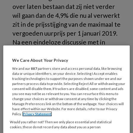
over laten bestaan dat zij niet verder
wil gaan dan de 4,9% die nu al verwerkt
zit in de prijsstijging van de maximaal te
vergoeden uurprijs per 1 januari 2019.
Na een eindeloze discussie met in
totaal maar liefst vier onderzoeken,
blijven de opdrachtgevers van het
We Care About Your Privacy
rapport Buitenhek - BK, BMK en
We and our
887
partners store and access personal data, like browsing
data or unique identifiers, on your device. Selecting I Accept enables
BOinK - met lege handen achter. De
tracking technologies to support the purposes shown under we and our
partners process data to provide. Selecting Reject All or withdrawing your
grofweg twee procent extra
consent will disable them. If trackers are disabled, some content and ads
verhoging van de uurprijs komt er niet.
you see may not be as relevant to you. You can resurface this menu to
change your choices or withdraw consent at any time by clicking the
Manage Preferences link on the bottom of the webpage. Your choices will
De
have effect within our Website. For more details, refer to our Privacy
Policy.
Privacy Statement
Would you rather not? Then we only place essential and statistical
cookies, these do not record any data about you as a person