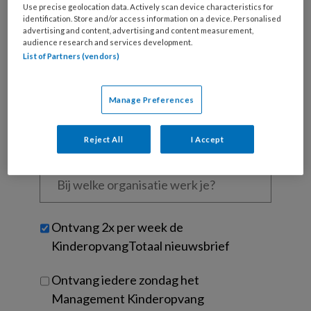
Wat
Use precise geolocation data. Actively scan device characteristics for
is
identification. Store and/or access information on a device. Personalised
je
advertising and content, advertising and content measurement,
audience research and services development.
e-
Kies
List of Partners (vendors)
mailadres?
je
*
*
wachtwoord*
*
Manage Preferences
Kies
je
Reject All
I Accept
functie
*
Bij
welke
organisatie
werk
Untitled
Ontvang 2x per week de
je?
KinderopvangTotaal nieuwsbrief
Ontvang iedere zondag het
Management Kinderopvang