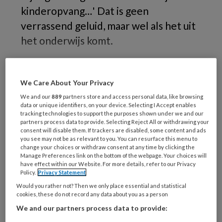
kinderopvang…' Dat is geen
verrassend geluid, maar wel als het uit
het onderwijs komt.
Rinda
We Care About Your Privacy
We and our
889
partners store and access personal data, like browsing
data or unique identifiers, on your device. Selecting I Accept enables
REGISTREREN
tracking technologies to support the purposes shown under we and our
partners process data to provide. Selecting Reject All or withdrawing your
consent will disable them. If trackers are disabled, some content and ads
Wil je dit artikel lezen?
you see may not be as relevant to you. You can resurface this menu to
change your choices or withdraw consent at any time by clicking the
Maak gratis een account aan en lees 2
Manage Preferences link on the bottom of the webpage. Your choices will
have effect within our Website. For more details, refer to our Privacy
artikelen gratis per maand
Policy.
Privacy Statement
Would you rather not? Then we only place essential and statistical
Al een account of abonnement?
Log dan in
cookies, these do not record any data about you as a person
We and our partners process data to provide: