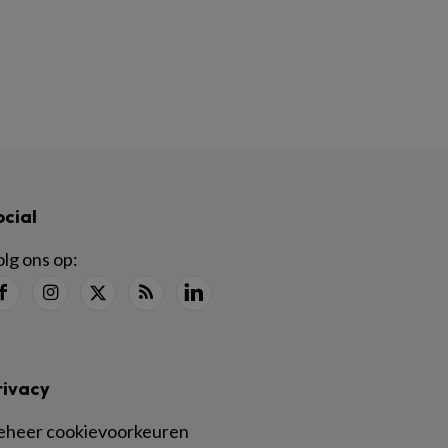
ocial
lg ons op:
rivacy
eheer cookievoorkeuren