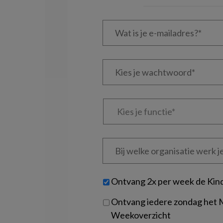
Wat
is
je
e-
Kies
mailadres?
je
*
*
wachtwoord*
*
Kies
je
functie
*
Bij
welke
organisatie
werk
Untitled
Ontvang 2x per week de Kin
je?
Ontvang iedere zondag het
Weekoverzicht