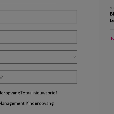
4 
B
le
T
deropvangTotaal nieuwsbrief
 Management Kinderopvang