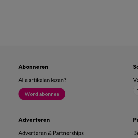
Abonneren
S
Alle artikelen lezen
?
Vo
Word abonnee
Adverteren
P
Adverteren & Partnerships
B