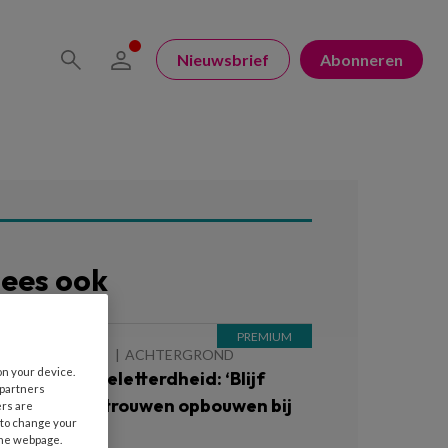
Nieuwsbrief
Abonneren
ees ook
 AUGUSTUS 2026
ACHTERGROND
on your device.
anpak laaggeletterdheid: ‘Blijf
 partners
ragen en vertrouwen opbouwen bij
ers are
 to change your
uders’
the webpage.