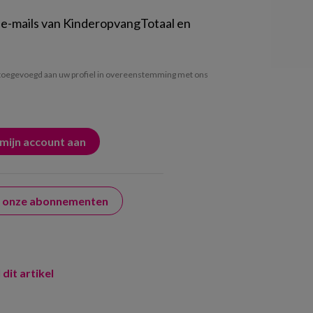
 e-mails van KinderopvangTotaal en
oegevoegd aan uw profiel in overeenstemming met ons
er onze abonnementen
 dit artikel