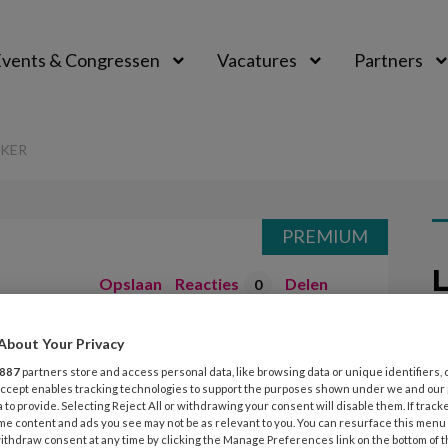
vents & Congressen
Vacatures
Partners
aal
KKER
PREMIUM
L
Opslaan
Reacties
Delen
0
KIJK! ik ben een
About Your Privacy
4
887
partners store and access personal data, like browsing data or unique identifiers, 
A
 Accept enables tracking technologies to support the purposes shown under we and our
v
 to provide. Selecting Reject All or withdrawing your consent will disable them. If track
me content and ads you see may not be as relevant to you. You can resurface this menu
o
ithdraw consent at any time by clicking the Manage Preferences link on the bottom of 