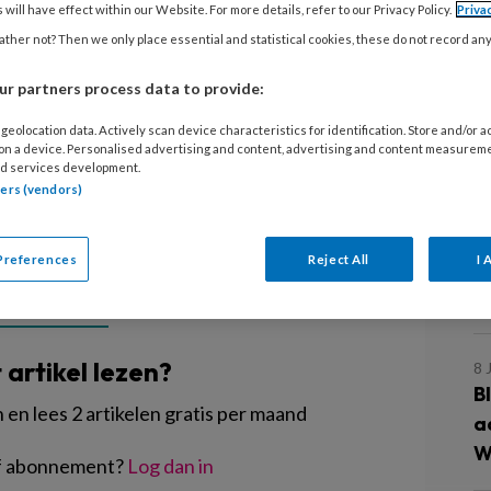
en om de taalontwikkeling van jonge
 will have effect within our Website. For more details, refer to our Privacy Policy.
Priva
nd. Als je rijmpjes en versjes
ther not? Then we only place essential and statistical cookies, these do not record an
30
en van de Kodâly-werkwijze sluit je
V
r partners process data to provide:
 kind leert praten. Zo wordt jouw
m
geolocation data. Actively scan device characteristics for identification. Store and/or 
k
 on a device. Personalised advertising and content, advertising and content measurem
d services development.
tners (vendors)
23
G
Preferences
Reject All
I 
v
o
EGISTREREN
t artikel lezen?
8 
B
en lees 2 artikelen gratis per maand
a
W
of abonnement?
Log dan in