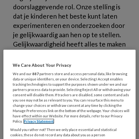
doorslaggevende rol. Onze stelling is
dat je kinderen het beste kunt laten
experimenteren en onderzoeken door
je gelijkwaardig aan hen op te stellen.
Gelijkwaardigheid heeft alles te maken
met je ideeën en verwachtingen over
wat kinderen kunnen en wat ze van jou
We Care About Your Privacy
mogen.
We and our
887
partners store and access personal data, like browsing
data or unique identifiers, on your device. Selecting I Accept enables
tracking technologies to support the purposes shown under we and our
partners process data to provide. Selecting Reject All or withdrawing your
Hoe
consent will disable them. If trackers are disabled, some content and ads
you see may not be as relevant to you. You can resurface this menu to
change your choices or withdraw consent at any time by clicking the
Manage Preferences link on the bottom of the webpage. Your choices will
have effect within our Website. For more details, refer to our Privacy
REGISTREREN
Policy.
Privacy Statement
Would you rather not? Then we only place essential and statistical
Wil je dit artikel lezen?
cookies, these do not record any data about you as a person