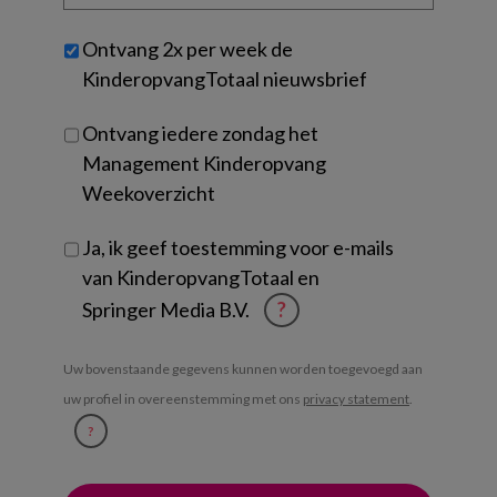
organisatie
werk
Untitled
Ontvang 2x per week de
je?
KinderopvangTotaal nieuwsbrief
Ontvang iedere zondag het
Management Kinderopvang
Weekoverzicht
Ja, ik geef toestemming voor e-mails
van KinderopvangTotaal en
Springer Media B.V.
?
Uw bovenstaande gegevens kunnen worden toegevoegd aan
uw profiel in overeenstemming met ons
privacy statement
.
?