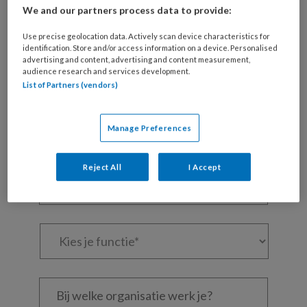
We and our partners process data to provide:
Maak gratis een account aan en lees 2
artikelen gratis per maand
Use precise geolocation data. Actively scan device characteristics for
identification. Store and/or access information on a device. Personalised
advertising and content, advertising and content measurement,
Al een account of abonnement?
Log dan in
audience research and services development.
List of Partners (vendors)
Wat
is
Manage Preferences
je
e-
Kies
Reject All
I Accept
mailadres?
je
*
*
wachtwoord*
*
Kies
je
functie
*
Bij
welke