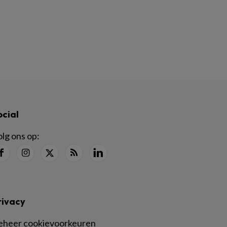
ocial
lg ons op:
rivacy
eheer cookievoorkeuren