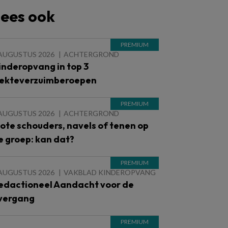
ees ook
 AUGUSTUS 2026
ACHTERGROND
inderopvang in top 3
iekteverzuimberoepen
 AUGUSTUS 2026
ACHTERGROND
lote schouders, navels of tenen op
e groep: kan dat?
 AUGUSTUS 2026
VAKBLAD KINDEROPVANG
edactioneel Aandacht voor de
vergang