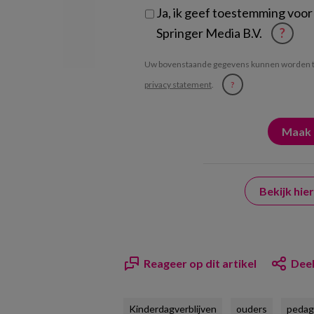
Ja, ik geef toestemming voor
Springer Media B.V.
?
Uw bovenstaande gegevens kunnen worden t
privacy statement
.
?
Bekijk hi
Reageer op dit artikel
Deel
Kinderdagverblijven
ouders
pedag