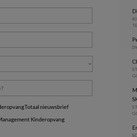
D
K
T
P
D
C
S
G
M
S
deropvangTotaal nieuwsbrief
S
G
 Management Kinderopvang
E
S