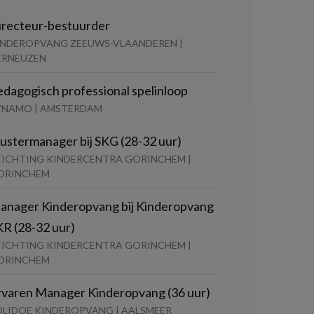
irecteur-bestuurder
INDEROPVANG ZEEUWS-VLAANDEREN |
ERNEUZEN
edagogisch professional spelinloop
YNAMO | AMSTERDAM
lustermanager bij SKG (28-32 uur)
TICHTING KINDERCENTRA GORINCHEM |
ORINCHEM
anager Kinderopvang bij Kinderopvang
KR (28-32 uur)
TICHTING KINDERCENTRA GORINCHEM |
ORINCHEM
rvaren Manager Kinderopvang (36 uur)
OLIDOE KINDEROPVANG | AALSMEER