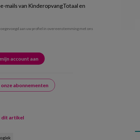
 e-mails van KinderopvangTotaal en
oegevoegd aan uw profiel in overeenstemming met ons
er onze abonnementen
 dit artikel
ogiek