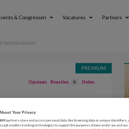
vents & Congressen
Vacatures
Partners
aal
DE WANDELWAGEN’
PREMIUM
Opslaan
Reacties
Delen
0
act in de
About Your Privacy
889
partners store and access personal data, like browsing data or unique identifiers, 
 Accept enables tracking technologies to support the purposes shown under we and our