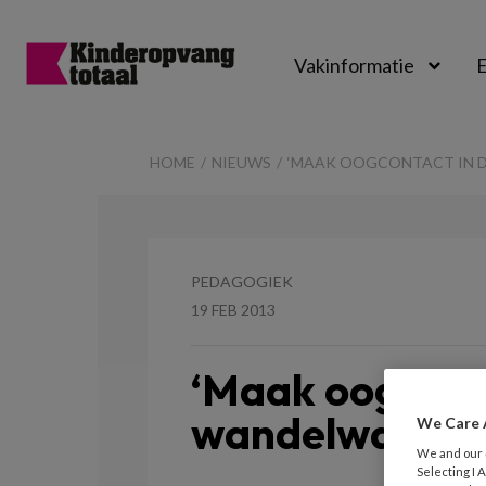
Vakinformatie
E
Kinderopvangtot
HOME
NIEUWS
‘MAAK OOGCONTACT IN 
PEDAGOGIEK
19 FEB 2013
‘Maak oogcont
wandelwagen’
We Care 
We and our
Selecting I