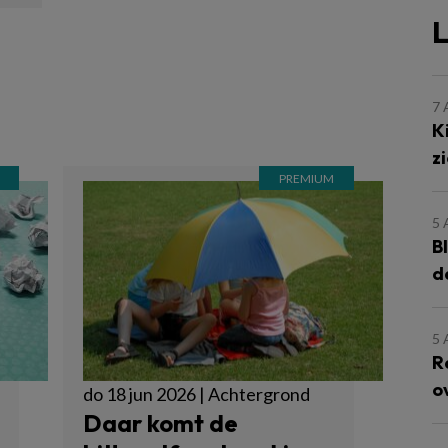
L
7
K
z
5
B
d
5
R
o
do 18 jun 2026 | Achtergrond
Daar komt de