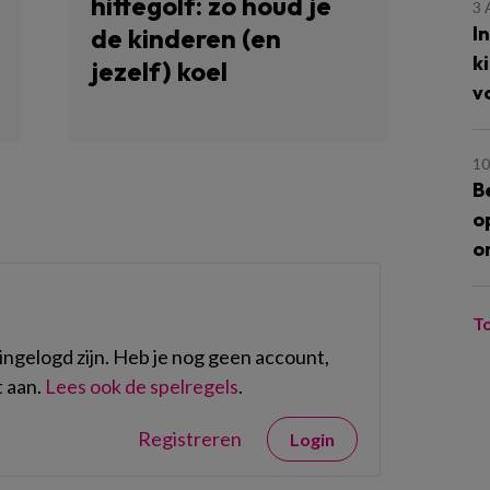
hittegolf: zo houd je
3
I
de kinderen (en
k
jezelf) koel
v
10
B
o
o
T
ngelogd zijn. Heb je nog geen account,
 aan.
Lees ook de spelregels
.
Registreren
Login