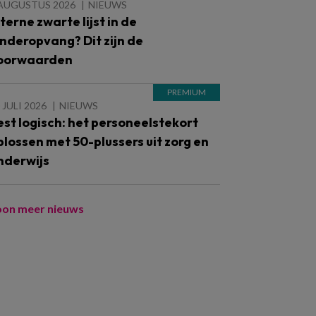
 AUGUSTUS 2026
NIEUWS
nterne zwarte lijst in de
inderopvang? Dit zijn de
oorwaarden
 JULI 2026
NIEUWS
est logisch: het personeelstekort
plossen met 50-plussers uit zorg en
nderwijs
oon meer nieuws