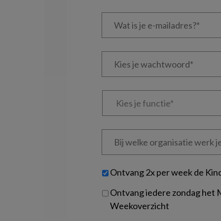
Wat
is
je
e-
Kies
mailadres?
je
*
*
wachtwoord*
*
Kies
je
functie
*
Bij
welke
organisatie
werk
Untitled
Ontvang 2x per week de Kin
je?
Ontvang iedere zondag het
Weekoverzicht