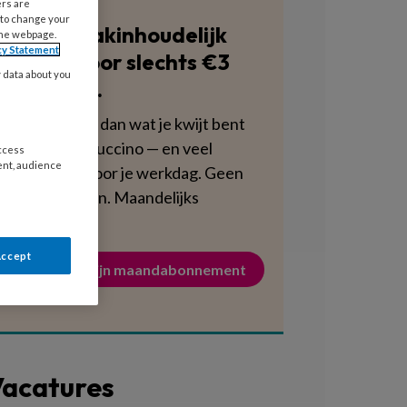
ers are
 to change your
Blijf vakinhoudelijk
the webpage.
cy Statement
scherp voor slechts €3
y data about you
per week.
Dat is minder dan wat je kwijt bent
aan een cappuccino — en veel
access
ent, audience
voedzamer voor je werkdag. Geen
verplichtingen. Maandelijks
opzegbaar.
Accept
Activeer mijn maandabonnement
acatures