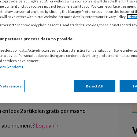
 to provide. Selecting Reject All or withdrawing your consent will disable them. If track
rste instantie aflezen van het
me content and ads you see may not be as relevant to you. You can resurface this menu
s het raadzaam om een kind in een
ithdraw consent at any time by clicking the Manage Preferences link on the bottom of 
 will have effect within our Website. For more details, refer to our Privacy Policy.
Priva
naar de volwassene te zetten. Dit
ther not? Then we only place essential and statistical cookies, these do not record an
sor Suzanne Zeedyk in het Algemeen
r partners process data to provide:
geolocation data. Actively scan device characteristics for identification. Store and/or 
 on a device. Personalised advertising and content, advertising and content measurem
d services development.
tners (vendors)
EGISTREREN
Preferences
Reject All
I 
t artikel lezen?
en lees 2 artikelen gratis per maand
of abonnement?
Log dan in
V