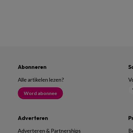
Abonneren
S
Alle artikelen lezen
?
Vo
Word abonnee
Adverteren
P
Adverteren & Partnerships
B