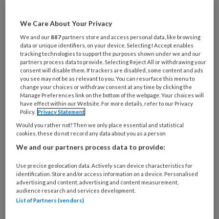
Maak gratis een account aan en lees 2
artikelen gratis per maand
We Care About Your Privacy
We and our
887
partners store and access personal data, like browsing
Al een account of abonnement?
Log dan in
data or unique identifiers, on your device. Selecting I Accept enables
tracking technologies to support the purposes shown under we and our
partners process data to provide. Selecting Reject All or withdrawing your
consent will disable them. If trackers are disabled, some content and ads
Wat
you see may not be as relevant to you. You can resurface this menu to
is
change your choices or withdraw consent at any time by clicking the
Manage Preferences link on the bottom of the webpage. Your choices will
je
have effect within our Website. For more details, refer to our Privacy
e-
Policy.
Privacy Statement
Kies
mailadres?
je
Would you rather not? Then we only place essential and statistical
*
*
cookies, these do not record any data about you as a person
wachtwoord*
*
We and our partners process data to provide:
Kies
je
Use precise geolocation data. Actively scan device characteristics for
identification. Store and/or access information on a device. Personalised
functie
*
advertising and content, advertising and content measurement,
audience research and services development.
Bij
List of Partners (vendors)
welke
organisatie