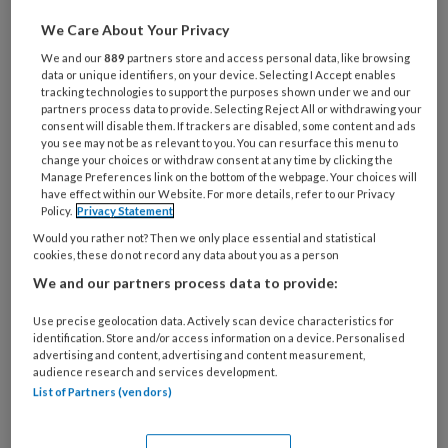
We Care About Your Privacy
Al een account of abonnement?
Log dan in
We and our
889
partners store and access personal data, like browsing
data or unique identifiers, on your device. Selecting I Accept enables
tracking technologies to support the purposes shown under we and our
Wat
partners process data to provide. Selecting Reject All or withdrawing your
is
consent will disable them. If trackers are disabled, some content and ads
je
you see may not be as relevant to you. You can resurface this menu to
change your choices or withdraw consent at any time by clicking the
e-
Kies
Manage Preferences link on the bottom of the webpage. Your choices will
mailadres?
have effect within our Website. For more details, refer to our Privacy
je
*
*
Policy.
Privacy Statement
wachtwoord*
*
Would you rather not? Then we only place essential and statistical
Kies
cookies, these do not record any data about you as a person
je
We and our partners process data to provide:
functie
*
Use precise geolocation data. Actively scan device characteristics for
Bij
identification. Store and/or access information on a device. Personalised
welke
advertising and content, advertising and content measurement,
audience research and services development.
organisatie
List of Partners (vendors)
werk
Untitled
Ontvang 2x per week de
je?