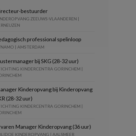
irecteur-bestuurder
INDEROPVANG ZEEUWS-VLAANDEREN |
ERNEUZEN
edagogisch professional spelinloop
YNAMO | AMSTERDAM
lustermanager bij SKG (28-32 uur)
TICHTING KINDERCENTRA GORINCHEM |
ORINCHEM
anager Kinderopvang bij Kinderopvang
KR (28-32 uur)
TICHTING KINDERCENTRA GORINCHEM |
ORINCHEM
rvaren Manager Kinderopvang (36 uur)
OLIDOE KINDEROPVANG | AALSMEER