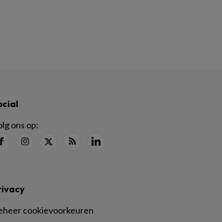
ocial
lg ons op:
rivacy
eheer cookievoorkeuren