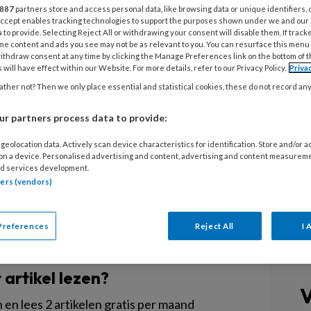
887
partners store and access personal data, like browsing data or unique identifiers, 
 Accept enables tracking technologies to support the purposes shown under we and our
n scholenstichting ABBO hebben zich aan
 to provide. Selecting Reject All or withdrawing your consent will disable them. If track
me content and ads you see may not be as relevant to you. You can resurface this menu
elkaars strategische partners in onderwijs en
ithdraw consent at any time by clicking the Manage Preferences link on the bottom of 
 will have effect within our Website. For more details, refer to our Privacy Policy.
Priva
menwerking is alle kinderen van 0 tot 13 jaar
ther not? Then we only place essential and statistical cookies, these do not record an
en in de toekomst. Nu willen ze naar één
ang
r partners process data to provide:
geolocation data. Actively scan device characteristics for identification. Store and/or 
 on a device. Personalised advertising and content, advertising and content measurem
d services development.
tners (vendors)
Preferences
Reject All
I 
EGISTREREN
t artikel lezen?
V
en lees 2 artikelen gratis per maand