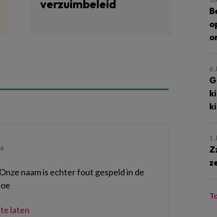
verzuimbeleid
B
o
o
6 
G
k
k
1 
Z
44
z
. Onze naam is echter fout gespeld in de
loe
T
te laten