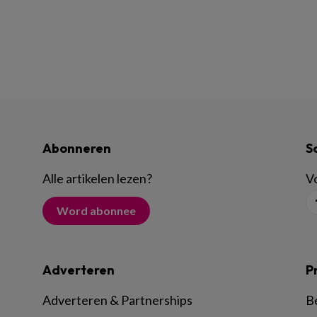
Abonneren
S
Alle artikelen lezen
?
Vo
Word abonnee
Adverteren
P
Adverteren & Partnerships
B