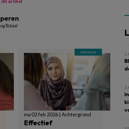
 dit artikel
speren
ngTotaal
L
5
B
d
3
I
k
v
ma 02 feb 2026 | Achtergrond
Effectief
10