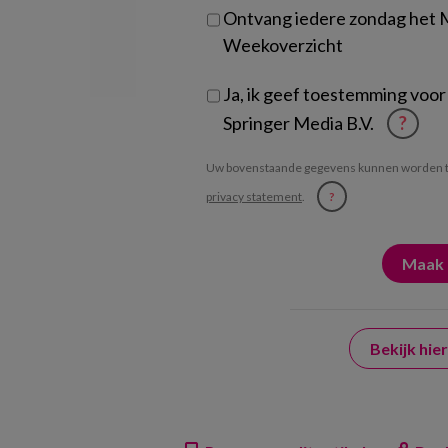
Ontvang iedere zondag het
Weekoverzicht
Ja, ik geef toestemming voor
Springer Media B.V.
?
Uw bovenstaande gegevens kunnen worden t
privacy statement
.
?
Bekijk hi