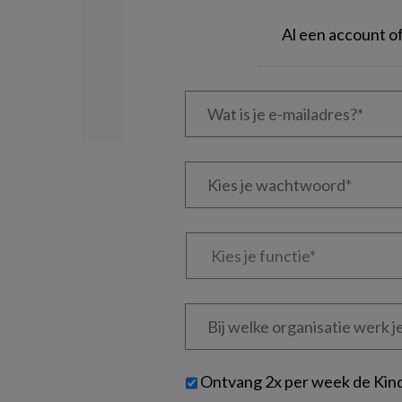
Al een account 
Wat
is
je
e-
Kies
mailadres?
je
*
*
wachtwoord*
*
Kies
je
functie
*
Bij
welke
organisatie
werk
Untitled
Ontvang 2x per week de Kin
je?