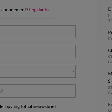
D
of abonnement?
Log dan in
K
T
P
D
C
S
G
M
S
S
G
E
deropvangTotaal nieuwsbrief
S