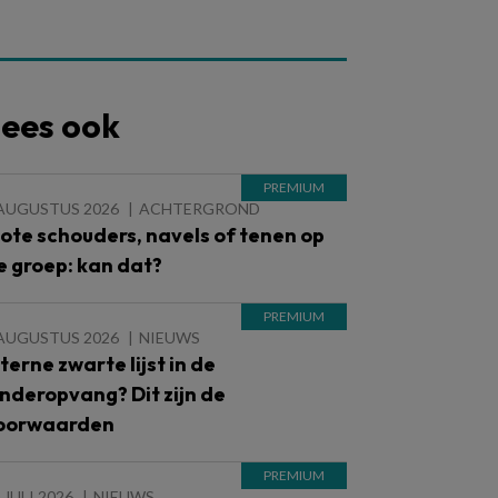
ees ook
 AUGUSTUS 2026
ACHTERGROND
lote schouders, navels of tenen op
e groep: kan dat?
 AUGUSTUS 2026
NIEUWS
nterne zwarte lijst in de
inderopvang? Dit zijn de
oorwaarden
 JULI 2026
NIEUWS