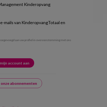
 Management Kinderopvang
 e-mails van KinderopvangTotaal en
oegevoegd aan uw profiel in overeenstemming met ons
er onze abonnementen