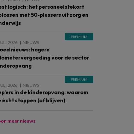
est logisch: het personeelstekort
plossen met 50-plussers uit zorg en
nderwijs
JULI 2026
NIEUWS
oed nieuws: hogere
ilometervergoeding voor de sector
inderopvang
JULI 2026
NIEUWS
zp’ers in de kinderopvang: waarom
e écht stoppen (of blijven)
oon meer nieuws