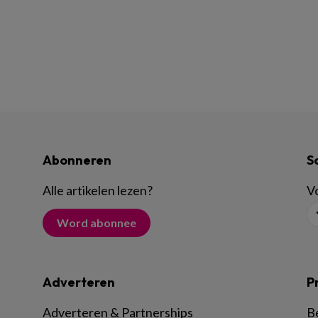
Abonneren
S
Alle artikelen lezen
?
Vo
Word abonnee
Adverteren
P
Adverteren & Partnerships
B