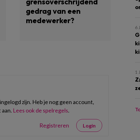
grensoverschrijdend
o
gedrag van een
medewerker?
6 
G
k
k
1 
Z
z
ngelogd zijn. Heb je nog geen account,
T
 aan.
Lees ook de spelregels
.
Registreren
Login