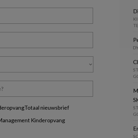
D
K
T
P
D
C
S
G
M
S
deropvangTotaal nieuwsbrief
S
G
 Management Kinderopvang
E
S