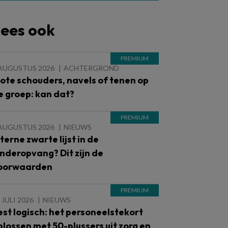
ees ook
 AUGUSTUS 2026
ACHTERGROND
lote schouders, navels of tenen op
e groep: kan dat?
 AUGUSTUS 2026
NIEUWS
nterne zwarte lijst in de
inderopvang? Dit zijn de
oorwaarden
 JULI 2026
NIEUWS
est logisch: het personeelstekort
plossen met 50-plussers uit zorg en