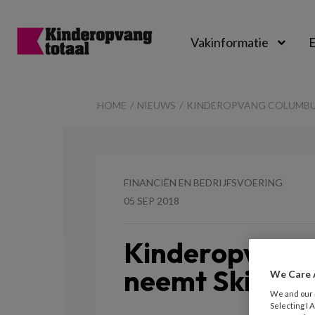
Vakinformatie
E
Kinderopvangtot
HOME
NIEUWS
KINDEROPVANG COLUMBUS
FINANCIËN EN BEDRIJFSVOERING
05 SEP 2018
Kinderopvang 
neemt Skik ov
We Care 
We and our
Selecting I