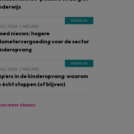
nderwijs
JULI 2026
NIEUWS
oed nieuws: hogere
ilometervergoeding voor de sector
inderopvang
JULI 2026
NIEUWS
zp’ers in de kinderopvang: waarom
e écht stoppen (of blijven)
oon meer nieuws