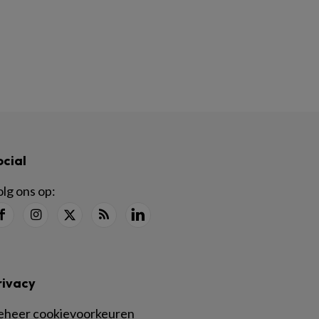
ocial
lg ons op:
rivacy
eheer cookievoorkeuren