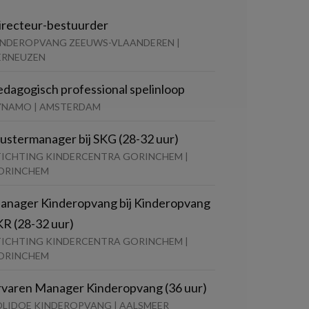
irecteur-bestuurder
INDEROPVANG ZEEUWS-VLAANDEREN |
ERNEUZEN
edagogisch professional spelinloop
YNAMO | AMSTERDAM
lustermanager bij SKG (28-32 uur)
TICHTING KINDERCENTRA GORINCHEM |
ORINCHEM
anager Kinderopvang bij Kinderopvang
KR (28-32 uur)
TICHTING KINDERCENTRA GORINCHEM |
ORINCHEM
rvaren Manager Kinderopvang (36 uur)
OLIDOE KINDEROPVANG | AALSMEER