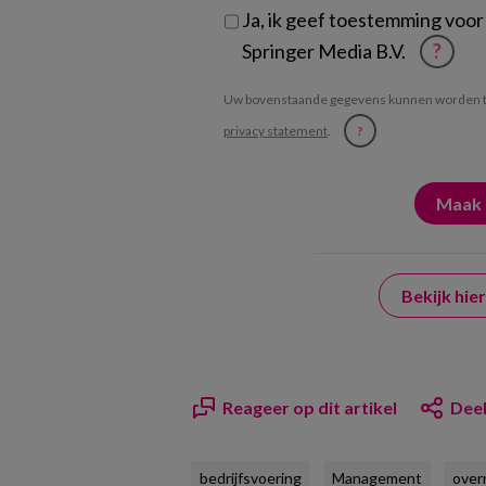
Ja, ik geef toestemming voor
Springer Media B.V.
?
Uw bovenstaande gegevens kunnen worden t
privacy statement
.
?
Bekijk hi
Reageer op dit artikel
Deel
bedrijfsvoering
Management
over