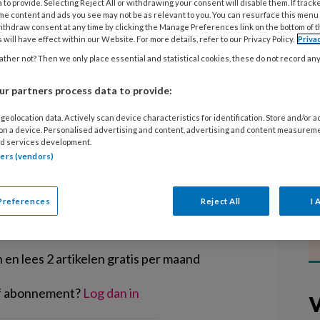
 to provide. Selecting Reject All or withdrawing your consent will disable them. If track
e uit Tubbergen is overgenomen door
me content and ads you see may not be as relevant to you. You can resurface this menu
naar van kinderopvangorganisatie
ithdraw consent at any time by clicking the Manage Preferences link on the bottom of 
 will have effect within our Website. For more details, refer to our Privacy Policy.
Priva
rbureau 4Kids. Het gaat om acht
ther not? Then we only place essential and statistical cookies, these do not record an
llemaal open blijven. Werknemers
r partners process data to provide:
geolocation data. Actively scan device characteristics for identification. Store and/or 
 on a device. Personalised advertising and content, advertising and content measurem
d services development.
tners (vendors)
EGISTREREN
Preferences
Reject All
I 
t artikel lezen?
en lees 2 artikelen gratis per maand
of abonnement?
Log dan in
V