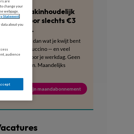
ers are
 to change your
Blijf vakinhoudelijk
the webpage.
cy Statement
scherp voor slechts €3
y data about you
per week.
Dat is minder dan wat je kwijt bent
aan een cappuccino — en veel
access
ent, audience
voedzamer voor je werkdag. Geen
verplichtingen. Maandelijks
opzegbaar.
Accept
Activeer mijn maandabonnement
acatures