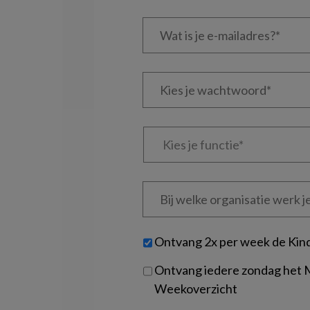
Wat
is
je
e-
Kies
mailadres?
je
*
*
wachtwoord*
*
Kies
je
functie
*
Bij
welke
organisatie
werk
Untitled
Ontvang 2x per week de Kin
je?
Ontvang iedere zondag het
Weekoverzicht