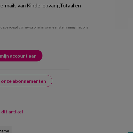
 e-mails van KinderopvangTotaal en
oegevoegd aan uw profiel in overeenstemming met ons
er onze abonnementen
 dit artikel
name