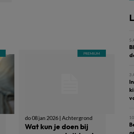
L
5
B
d
3
I
k
v
do 08 jan 2026 | Achtergrond
10
B
Wat kun je doen bij
o