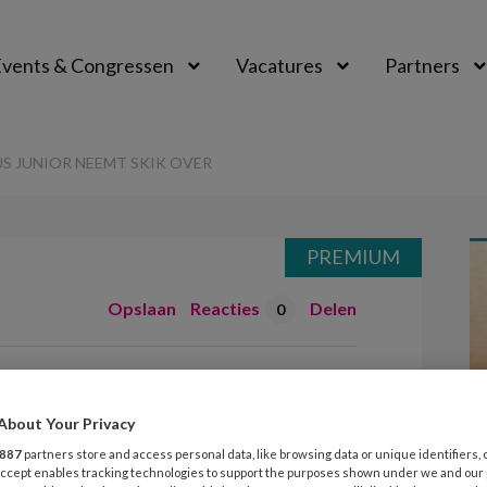
vents & Congressen
Vacatures
Partners
aal
 JUNIOR NEEMT SKIK OVER
PREMIUM
Opslaan
Reacties
Delen
0
Columbus Junior
er
About Your Privacy
887
partners store and access personal data, like browsing data or unique identifiers, 
 Accept enables tracking technologies to support the purposes shown under we and our