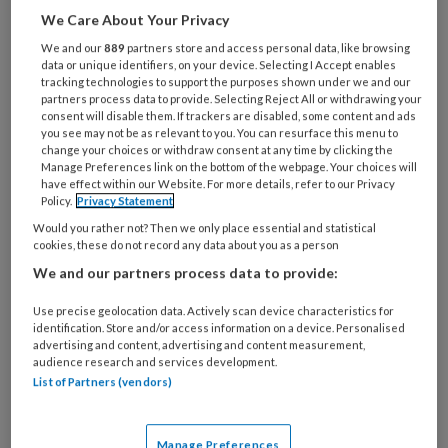
We Care About Your Privacy
Al een account of abonnement?
Log dan in
We and our
889
partners store and access personal data, like browsing
data or unique identifiers, on your device. Selecting I Accept enables
tracking technologies to support the purposes shown under we and our
Wat
partners process data to provide. Selecting Reject All or withdrawing your
consent will disable them. If trackers are disabled, some content and ads
is
you see may not be as relevant to you. You can resurface this menu to
je
change your choices or withdraw consent at any time by clicking the
e-
Manage Preferences link on the bottom of the webpage. Your choices will
Kies
have effect within our Website. For more details, refer to our Privacy
mailadres?
je
Policy.
Privacy Statement
*
*
wachtwoord*
*
Would you rather not? Then we only place essential and statistical
cookies, these do not record any data about you as a person
Kies
We and our partners process data to provide:
je
functie
*
Use precise geolocation data. Actively scan device characteristics for
identification. Store and/or access information on a device. Personalised
Bij
advertising and content, advertising and content measurement,
welke
audience research and services development.
organisatie
List of Partners (vendors)
werk
Untitled
Ontvang 2x per week de
je?
Manage Preferences