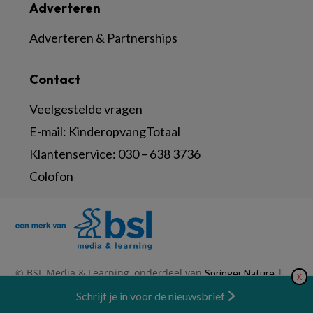
Adverteren
Adverteren & Partnerships
Contact
Veelgestelde vragen
E-mail:
KinderopvangTotaal
Klantenservice:
030 – 638 3736
Colofon
© BSL Media & Learning, onderdeel van
|
Springer Nature
X
|
|
Privacy Statement
Disclaimer
Voorwaarden
Nieuwsbrief
Schrijf je in voor de nieuwsbrief
Abonneren