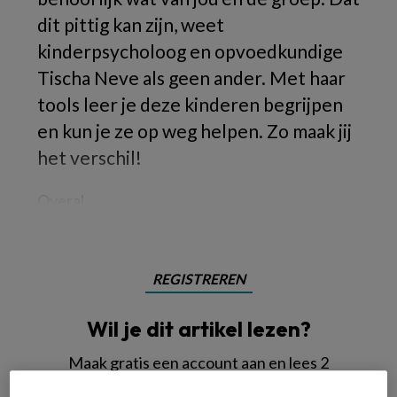
dit pittig kan zijn, weet
kinderpsycholoog en opvoedkundige
Tischa Neve als geen ander. Met haar
tools leer je deze kinderen begrijpen
en kun je ze op weg helpen. Zo maak jij
het verschil!
Overal,
REGISTREREN
Wil je dit artikel lezen?
Maak gratis een account aan en lees 2
artikelen gratis per maand