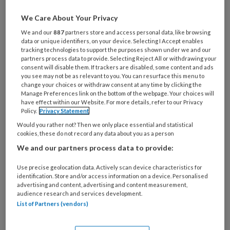
Wil je dit artikel lezen?
We Care About Your Privacy
Maak gratis een account aan en lees 2
We and our
887
partners store and access personal data, like browsing
artikelen gratis per maand
data or unique identifiers, on your device. Selecting I Accept enables
tracking technologies to support the purposes shown under we and our
partners process data to provide. Selecting Reject All or withdrawing your
Al een account of abonnement?
Log dan in
consent will disable them. If trackers are disabled, some content and ads
you see may not be as relevant to you. You can resurface this menu to
change your choices or withdraw consent at any time by clicking the
Manage Preferences link on the bottom of the webpage. Your choices will
Wat
have effect within our Website. For more details, refer to our Privacy
is
Policy.
Privacy Statement
je
Would you rather not? Then we only place essential and statistical
e-
cookies, these do not record any data about you as a person
Kies
mailadres?
je
We and our partners process data to provide:
*
*
wachtwoord*
*
Use precise geolocation data. Actively scan device characteristics for
Kies
identification. Store and/or access information on a device. Personalised
advertising and content, advertising and content measurement,
je
audience research and services development.
functie
*
List of Partners (vendors)
Bij