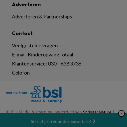
Adverteren
Adverteren & Partnerships
Contact
Veelgestelde vragen
E-mail:
KinderopvangTotaal
Klantenservice:
030 – 638 3736
Colofon
© BSL Media & Learning, onderdeel van
|
Springer Nature
X
|
|
Privacy Statement
Disclaimer
Voorwaarden
Nieuwsbrief
Schrijf je in voor de nieuwsbrief
Abonneren