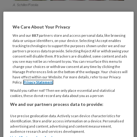
A. Schiller/Fotolia
Bij
We Care About Your Privacy
We and our
887
partners store and access personal data, like browsing
data or unique identifiers, on your device. Selecting I Accept enables
REGISTREREN
tracking technologies to support the purposes shown under we and our
partners process data to provide. Selecting Reject All or withdrawing your
consent will disable them. If trackers are disabled, some content and ads
Wil je dit artikel lezen?
you see may not be as relevant to you. You can resurface this menu to
change your choices or withdraw consent at any time by clicking the
Maak gratis een account aan en lees 2
Manage Preferences link on the bottom of the webpage. Your choices will
have effect within our Website. For more details, refer to our Privacy
artikelen gratis per maand
Policy.
Privacy Statement
Would you rather not? Then we only place essential and statistical
Al een account of abonnement?
Log dan in
cookies, these do not record any data about you as a person
We and our partners process data to provide:
Wat
Use precise geolocation data. Actively scan device characteristics for
is
identification. Store and/or access information on a device. Personalised
advertising and content, advertising and content measurement,
je
audience research and services development.
e-