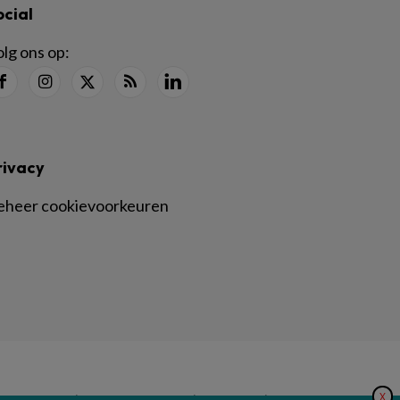
ocial
lg ons op:
rivacy
eheer cookievoorkeuren
X
|
|
|
inger Nature
Privacy Statement
Disclaimer
Voorwaarden