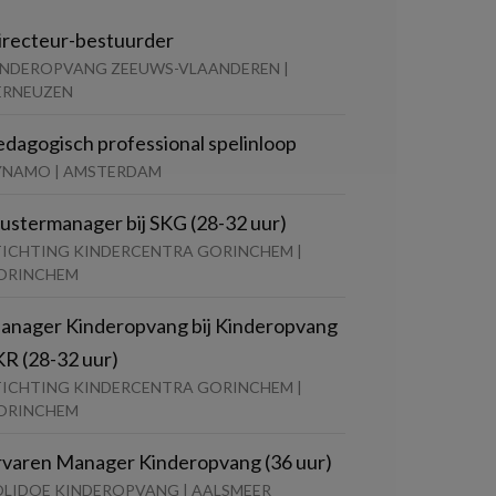
irecteur-bestuurder
INDEROPVANG ZEEUWS-VLAANDEREN |
ERNEUZEN
edagogisch professional spelinloop
YNAMO | AMSTERDAM
lustermanager bij SKG (28-32 uur)
TICHTING KINDERCENTRA GORINCHEM |
ORINCHEM
anager Kinderopvang bij Kinderopvang
KR (28-32 uur)
TICHTING KINDERCENTRA GORINCHEM |
ORINCHEM
rvaren Manager Kinderopvang (36 uur)
OLIDOE KINDEROPVANG | AALSMEER