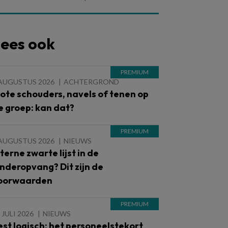
ees ook
 AUGUSTUS 2026
ACHTERGROND
lote schouders, navels of tenen op
e groep: kan dat?
 AUGUSTUS 2026
NIEUWS
nterne zwarte lijst in de
inderopvang? Dit zijn de
oorwaarden
 JULI 2026
NIEUWS
est logisch: het personeelstekort