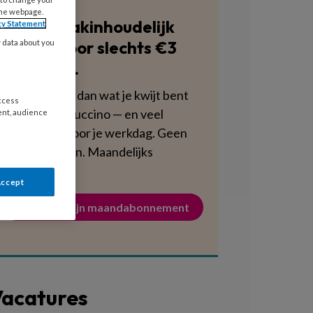
the webpage.
Blijf vakinhoudelijk
cy Statement
scherp voor slechts €3
y data about you
per week.
Dat is minder dan wat je kwijt bent
access
aan een cappuccino — en veel
ent, audience
voedzamer voor je werkdag. Geen
verplichtingen. Maandelijks
opzegbaar.
Accept
Activeer mijn maandabonnement
acatures