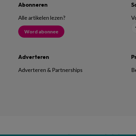
Abonneren
S
Alle artikelen lezen
?
Vo
Word abonnee
Adverteren
P
Adverteren & Partnerships
B
© BSL Media & Learning, onderdeel van
Spr