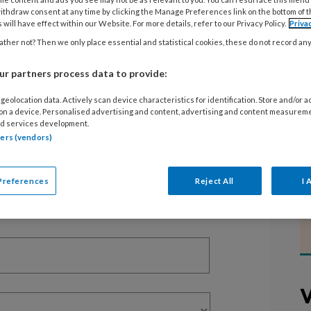
ithdraw consent at any time by clicking the Manage Preferences link on the bottom of 
 will have effect within our Website. For more details, refer to our Privacy Policy.
Priva
EGISTREREN
ther not? Then we only place essential and statistical cookies, these do not record an
r partners process data to provide:
t artikel lezen?
geolocation data. Actively scan device characteristics for identification. Store and/or 
en lees 2 artikelen gratis per maand
 on a device. Personalised advertising and content, advertising and content measurem
d services development.
of abonnement?
Log dan in
tners (vendors)
Preferences
Reject All
I 
V