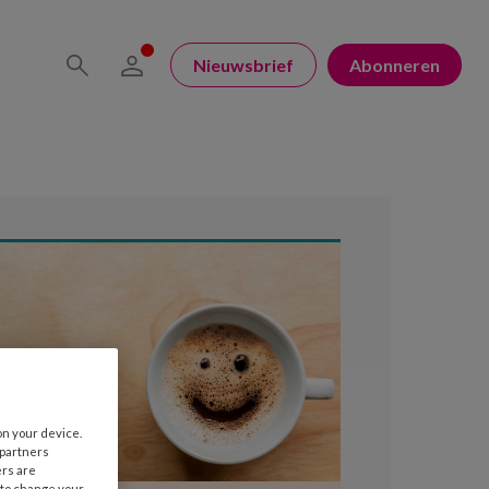
Nieuwsbrief
Abonneren
on your device.
 partners
ers are
 to change your