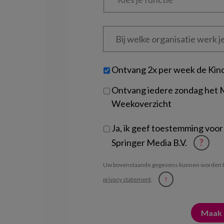
functie
*
Bij
welke
organisatie
werk
Untitled
Ontvang 2x per week de Kin
je?
Ontvang iedere zondag het
Weekoverzicht
Ja, ik geef toestemming voor
Springer Media B.V.
?
Uw bovenstaande gegevens kunnen worden t
privacy statement
.
?