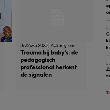
o
o
6 
G
k
di 23 sep 2025 | Achtergrond
k
Trauma bij baby’s: de
pedagogisch
1 
professional herkent
Z
de signalen
z
T