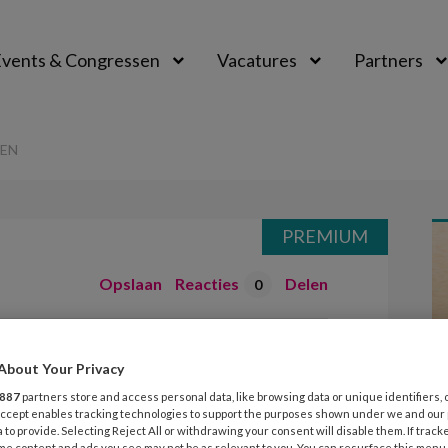
vents & Congressen
Vacatures
Partners
aal
NEN
PREMIUM
Opslaan
Reacties
Delen
0
 in rekenen
About Your Privacy
887
partners store and access personal data, like browsing data or unique identifiers, 
 Accept enables tracking technologies to support the purposes shown under we and our
 to provide. Selecting Reject All or withdrawing your consent will disable them. If track
me content and ads you see may not be as relevant to you. You can resurface this menu