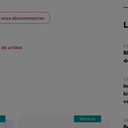
er onze abonnementen
L
5
 dit artikel
B
d
3
I
k
v
10
B