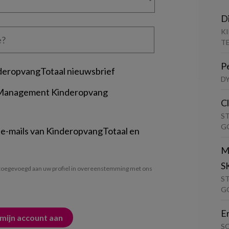
D
K
T
P
deropvangTotaal nieuwsbrief
D
 Management Kinderopvang
C
S
G
 e-mails van KinderopvangTotaal en
M
S
oegevoegd aan uw profiel in overeenstemming met ons
S
G
E
S