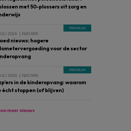
plossen met 50-plussers uit zorg en
nderwijs
JULI 2026
NIEUWS
oed nieuws: hogere
ilometervergoeding voor de sector
inderopvang
JULI 2026
NIEUWS
zp’ers in de kinderopvang: waarom
e écht stoppen (of blijven)
oon meer nieuws