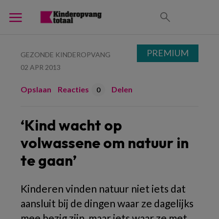
PREMIUM
GEZONDE KINDEROPVANG
02 APR 2013
Opslaan
Reacties
Delen
0
‘Kind wacht op
volwassene om natuur in
te gaan’
Kinderen vinden natuur niet iets dat
aansluit bij de dingen waar ze dagelijks
mee bezig zijn, maar iets waar ze met