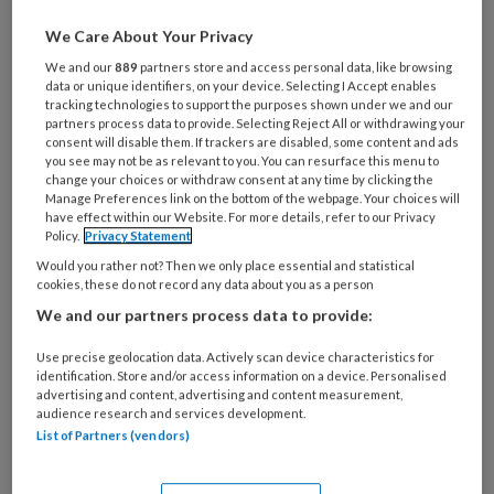
Al een account of abonnement?
Log dan in
We Care About Your Privacy
We and our
889
partners store and access personal data, like browsing
Wat
data or unique identifiers, on your device. Selecting I Accept enables
is
tracking technologies to support the purposes shown under we and our
je
partners process data to provide. Selecting Reject All or withdrawing your
consent will disable them. If trackers are disabled, some content and ads
e-
Kies
you see may not be as relevant to you. You can resurface this menu to
mailadres?
change your choices or withdraw consent at any time by clicking the
je
*
*
Manage Preferences link on the bottom of the webpage. Your choices will
wachtwoord*
*
have effect within our Website. For more details, refer to our Privacy
Policy.
Privacy Statement
Kies
Would you rather not? Then we only place essential and statistical
je
cookies, these do not record any data about you as a person
functie
*
We and our partners process data to provide:
Bij
welke
Use precise geolocation data. Actively scan device characteristics for
identification. Store and/or access information on a device. Personalised
organisatie
advertising and content, advertising and content measurement,
werk
audience research and services development.
Untitled
Ontvang 2x per week de
je?
List of Partners (vendors)
KinderopvangTotaal nieuwsbrief