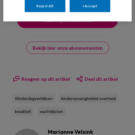
Reject All
I Accept
Bekijk hier onze abonnementen
Reageer op dit artikel
Deel dit artikel
Kinderdagverblijven
kinderopvangbeleid overheid
kwaliteit
wachtlijsten
Marianne Velsink