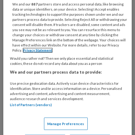
Bij
We and our
887
partners store and access personal data, like browsing
welke
data or unique identifiers, on your device. Selecting I Accept enables
tracking technologies to support the purposes shown under we and our
organisatie
partners process data to provide. Selecting Reject All or withdrawing your
werk
consent will disable them. If trackers are disabled, some content and ads
Untitled
Ontvang 2x per week de
je?
you see may not be as relevant to you. You can resurface this menu to
change your choices or withdraw consent at any time by clicking the
KinderopvangTotaal nieuwsbrief
Manage Preferences link on the bottom of the webpage. Your choices will
have effect within our Website. For more details, refer to our Privacy
Policy.
Privacy Statement
Ontvang iedere zondag het
Would you rather not? Then we only place essential and statistical
Management Kinderopvang
cookies, these do not record any data about you as a person
Weekoverzicht
We and our partners process data to provide:
Ja, ik geef toestemming voor e-mails
Use precise geolocation data. Actively scan device characteristics for
identification. Store and/or access information on a device. Personalised
van KinderopvangTotaal en
advertising and content, advertising and content measurement,
audience research and services development.
Springer Media B.V.
?
List of Partners (vendors)
Uw bovenstaande gegevens kunnen worden toegevoegd aan
Manage Preferences
uw profiel in overeenstemming met ons
privacy statement
.
?