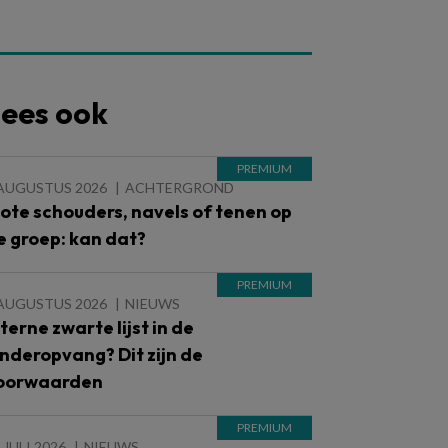
ees ook
 AUGUSTUS 2026
ACHTERGROND
lote schouders, navels of tenen op
e groep: kan dat?
 AUGUSTUS 2026
NIEUWS
nterne zwarte lijst in de
inderopvang? Dit zijn de
oorwaarden
 JULI 2026
NIEUWS