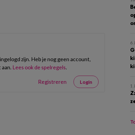
B
o
o
6 
G
k
ngelogd zijn. Heb je nog geen account,
k
 aan.
Lees ook de spelregels
.
Registreren
Login
1 
Z
z
T