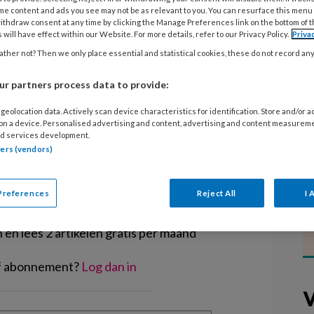
lle lokalen een werkende CO2-meter
me content and ads you see may not be as relevant to you. You can resurface this menu
ithdraw consent at any time by clicking the Manage Preferences link on the bottom of 
holen extra hulp en ondersteuning om
 will have effect within our Website. For more details, refer to our Privacy Policy.
Priva
Dit heeft minister Wiersma
ther not? Then we only place essential and statistical cookies, these do not record an
aan de Tweede Kamer.
r partners process data to provide:
geolocation data. Actively scan device characteristics for identification. Store and/or 
 on a device. Personalised advertising and content, advertising and content measurem
d services development.
tners (vendors)
EGISTREREN
Preferences
Reject All
I 
t artikel lezen?
en lees 2 artikelen gratis per maand
of abonnement?
Log dan in
V