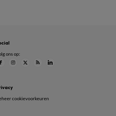
ocial
lg ons op:
rivacy
eheer cookievoorkeuren