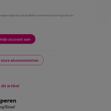
oegevoegd aan uw profiel in overeenstemming met ons
er onze abonnementen
 dit artikel
speren
ngTotaal