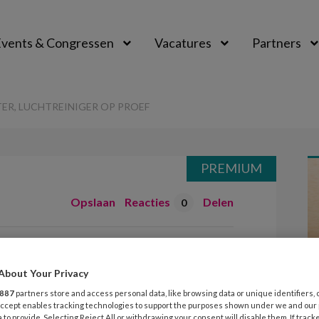
vents & Congressen
Vacatures
Partners
aal
TER, LUCHTREINIGER OP PROEF
PREMIUM
Opslaan
Reacties
Delen
0
en CO2-meter,
op proef
About Your Privacy
887
partners store and access personal data, like browsing data or unique identifiers, 
 Accept enables tracking technologies to support the purposes shown under we and our
 to provide. Selecting Reject All or withdrawing your consent will disable them. If track