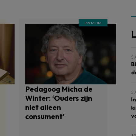
L
5
B
d
Pedagoog Micha de
3
Winter: ‘Ouders zijn
I
niet alleen
k
consument’
v
10