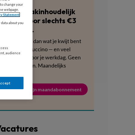
 to change your
Blijf vakinhoudelijk
the webpage.
cy Statement
scherp voor slechts €3
y data about you
per week.
Dat is minder dan wat je kwijt bent
aan een cappuccino — en veel
access
ent, audience
voedzamer voor je werkdag. Geen
verplichtingen. Maandelijks
opzegbaar.
Accept
Activeer mijn maandabonnement
acatures