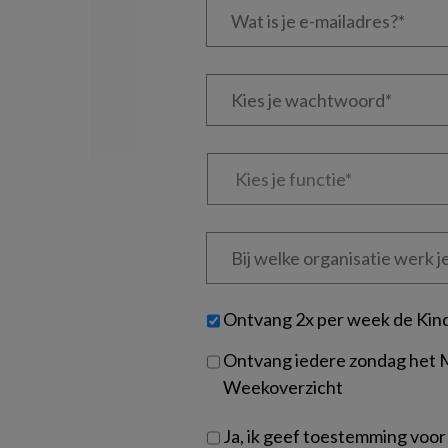
is
je
e-
Kies
mailadres?
je
*
*
wachtwoord*
*
Kies
je
functie
*
Bij
welke
organisatie
werk
Untitled
Ontvang 2x per week de Kin
je?
Ontvang iedere zondag het
Weekoverzicht
Ja, ik geef toestemming voor