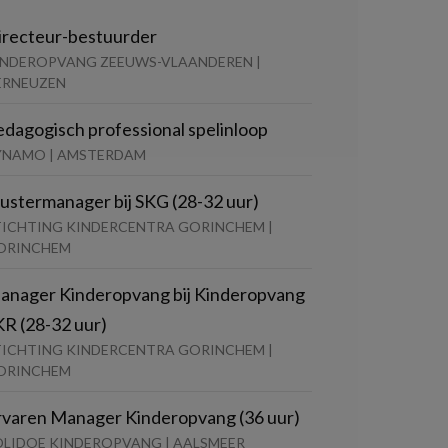
irecteur-bestuurder
INDEROPVANG ZEEUWS-VLAANDEREN |
ERNEUZEN
edagogisch professional spelinloop
YNAMO | AMSTERDAM
lustermanager bij SKG (28-32 uur)
TICHTING KINDERCENTRA GORINCHEM |
ORINCHEM
anager Kinderopvang bij Kinderopvang
KR (28-32 uur)
TICHTING KINDERCENTRA GORINCHEM |
ORINCHEM
rvaren Manager Kinderopvang (36 uur)
OLIDOE KINDEROPVANG | AALSMEER