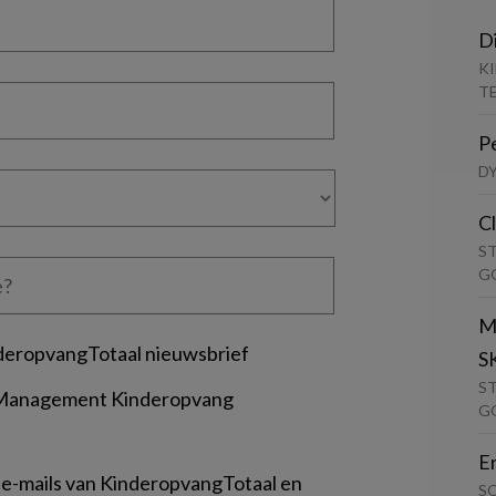
D
K
T
P
D
C
S
G
M
deropvangTotaal nieuwsbrief
S
S
 Management Kinderopvang
G
E
 e-mails van KinderopvangTotaal en
S