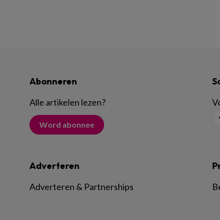
Abonneren
S
Alle artikelen lezen
?
Vo
Word abonnee
Adverteren
P
Adverteren & Partnerships
B