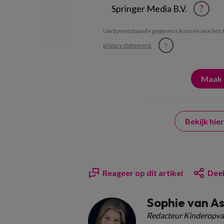
Springer Media B.V.
?
Uw bovenstaande gegevens kunnen worden t
privacy statement
.
?
Bekijk hi
Reageer op dit artikel
Deel
Sophie van A
Redacteur Kinderopva