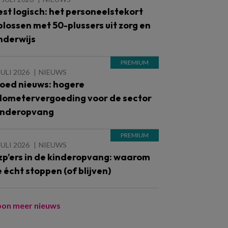
est logisch: het personeelstekort
plossen met 50-plussers uit zorg en
nderwijs
JULI 2026
NIEUWS
oed nieuws: hogere
ilometervergoeding voor de sector
inderopvang
JULI 2026
NIEUWS
zp’ers in de kinderopvang: waarom
e écht stoppen (of blijven)
oon meer nieuws