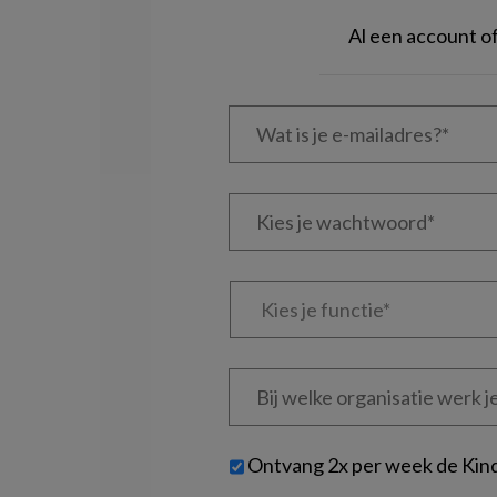
Al een account 
Wat
is
je
e-
Kies
mailadres?
je
*
*
wachtwoord*
*
Kies
je
functie
*
Bij
welke
organisatie
werk
Untitled
Ontvang 2x per week de Kin
je?