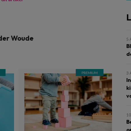
L
 der Woude
5
B
d
3
I
k
v
10
B
o