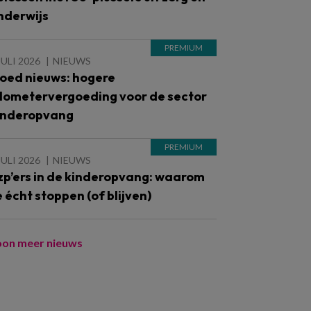
nderwijs
JULI 2026
NIEUWS
oed nieuws: hogere
ilometervergoeding voor de sector
inderopvang
JULI 2026
NIEUWS
zp’ers in de kinderopvang: waarom
e écht stoppen (of blijven)
oon meer nieuws