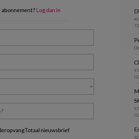
of abonnement?
Log dan in
D
K
T
P
D
C
S
G
M
S
S
G
E
deropvangTotaal nieuwsbrief
S