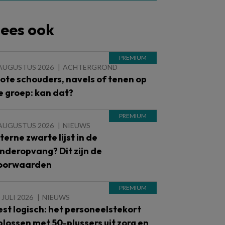
ees ook
 AUGUSTUS 2026
ACHTERGROND
lote schouders, navels of tenen op
e groep: kan dat?
 AUGUSTUS 2026
NIEUWS
nterne zwarte lijst in de
inderopvang? Dit zijn de
oorwaarden
 JULI 2026
NIEUWS
est logisch: het personeelstekort
plossen met 50-plussers uit zorg en