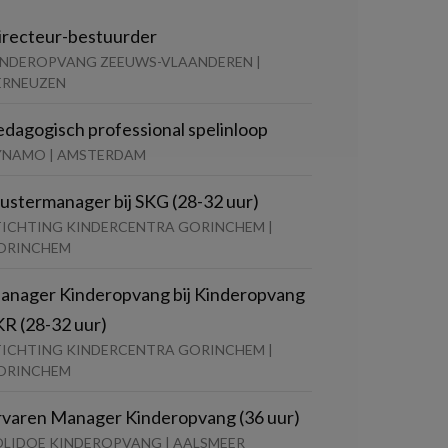
irecteur-bestuurder
INDEROPVANG ZEEUWS-VLAANDEREN |
ERNEUZEN
edagogisch professional spelinloop
YNAMO | AMSTERDAM
lustermanager bij SKG (28-32 uur)
TICHTING KINDERCENTRA GORINCHEM |
ORINCHEM
anager Kinderopvang bij Kinderopvang
KR (28-32 uur)
TICHTING KINDERCENTRA GORINCHEM |
ORINCHEM
rvaren Manager Kinderopvang (36 uur)
OLIDOE KINDEROPVANG | AALSMEER