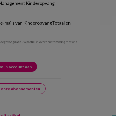
 Management Kinderopvang
 e-mails van KinderopvangTotaal en
oegevoegd aan uw profiel in overeenstemming met ons
er onze abonnementen
 dit artikel