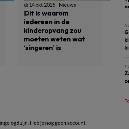
di 14 okt 2025 | Nieuws
o
Dit is waarom
iedereen in de
6 
kinderopvang zou
G
moeten weten wat
k
‘singeren’ is
k
1 
Z
z
T
ngelogd zijn. Heb je nog geen account,