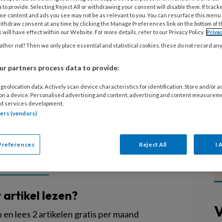
 to provide. Selecting Reject All or withdrawing your consent will disable them. If track
me content and ads you see may not be as relevant to you. You can resurface this menu
n buiten de groep hebben
ithdraw consent at any time by clicking the Manage Preferences link on the bottom of 
 will have effect within our Website. For more details, refer to our Privacy Policy.
Priva
r 50 uren per jaar beschikbaar,
ther not? Then we only place essential and statistical cookies, these do not record an
om de gewenste educatieve
vang te maken. In het basisonderwijs
r partners process data to provide:
kan dit verschil zo groot zijn, vraag
geolocation data. Actively scan device characteristics for identification. Store and/or 
 on a device. Personalised advertising and content, advertising and content measurem
des zich af.
d services development.
tners (vendors)
Preferences
Reject All
I 
EGISTREREN
t artikel lezen?
V
en lees 2 artikelen gratis per maand