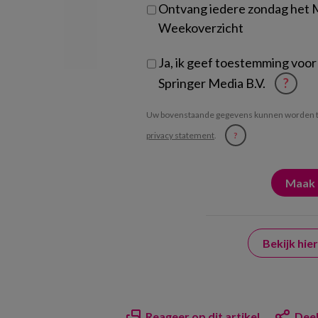
Ontvang iedere zondag het
Weekoverzicht
Ja, ik geef toestemming voor
Springer Media B.V.
?
Uw bovenstaande gegevens kunnen worden t
privacy statement
.
?
Bekijk hi
Reageer op dit artikel
Deel