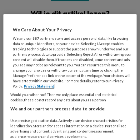
Wil je dit artikel lezen?
Maak gratis een account aan en lees 2
We Care About Your Privacy
artikelen gratis per maand
We and our
887
partners store and access personal data, like browsing
data or unique identifiers, on your device. Selecting I Accept enables
Al een account of abonnement?
Log dan in
tracking technologies to support the purposes shown under we and our
partners process data to provide. Selecting Reject All or withdrawing your
consent will disable them. If trackers are disabled, some content and ads
you see may not be as relevant to you. You can resurface this menu to
Wat
change your choices or withdraw consent at any time by clicking the
is
Manage Preferences link on the bottom of the webpage. Your choices will
je
have effect within our Website. For more details, refer to our Privacy
Policy.
Privacy Statement
e-
Kies
Would you rather not? Then we only place essential and statistical
mailadres?
je
cookies, these do not record any data about you as a person
*
*
wachtwoord*
*
We and our partners process data to provide:
Kies
Use precise geolocation data. Actively scan device characteristics for
je
identification. Store and/or access information on a device. Personalised
functie
*
advertising and content, advertising and content measurement,
audience research and services development.