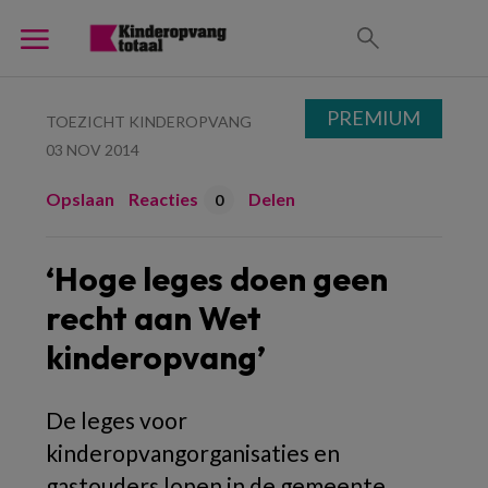
PREMIUM
TOEZICHT KINDEROPVANG
03 NOV 2014
Opslaan
Reacties
Delen
0
‘Hoge leges doen geen
recht aan Wet
kinderopvang’
De leges voor
kinderopvangorganisaties en
gastouders lopen in de gemeente