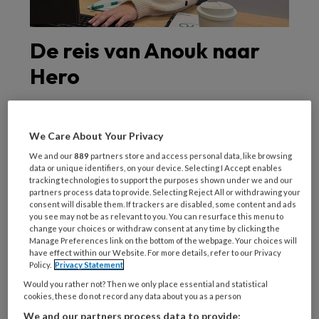
De reis van Anouk naar
Hero
Anouk begon haar loopbaan in de
kinderopvang na het behalen van haar diploma
We Care About Your Privacy
Pedagogisch Medewerker. Ze deed ervaring
We and our
889
partners store and access personal data, like browsing
data or unique identifiers, on your device. Selecting I Accept enables
op bij verschillende organisaties, waar ze ook
tracking technologies to support the purposes shown under we and our
haar eerste stappen in HR-functies zette.
partners process data to provide. Selecting Reject All or withdrawing your
consent will disable them. If trackers are disabled, some content and ads
Toen ze de kans kreeg om haar ervaring in de
you see may not be as relevant to you. You can resurface this menu to
kinderopvang te combineren met een
change your choices or withdraw consent at any time by clicking the
Manage Preferences link on the bottom of the webpage. Your choices will
uitgebreide recruitmentopleiding bij
have effect within our Website. For more details, refer to our Privacy
Policy.
Privacy Statement
ExcellentConsultancy, trad ze graag in dienst
Would you rather not? Then we only place essential and statistical
om de fijne kneepjes van het recruitment vak
cookies, these do not record any data about you as a person
te leren en toe te passen.
We and our partners process data to provide: