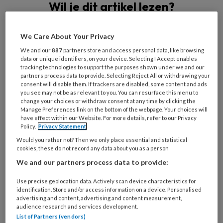
Wil je dit artikel lezen?
Maak gratis een account aan en lees 2
We Care About Your Privacy
artikelen gratis per maand
We and our
887
partners store and access personal data, like browsing
data or unique identifiers, on your device. Selecting I Accept enables
Al een account of abonnement?
Log dan in
tracking technologies to support the purposes shown under we and our
partners process data to provide. Selecting Reject All or withdrawing your
consent will disable them. If trackers are disabled, some content and ads
Wat
you see may not be as relevant to you. You can resurface this menu to
change your choices or withdraw consent at any time by clicking the
is
Manage Preferences link on the bottom of the webpage. Your choices will
je
have effect within our Website. For more details, refer to our Privacy
e-
Policy.
Privacy Statement
Kies
mailadres?
Would you rather not? Then we only place essential and statistical
je
*
*
cookies, these do not record any data about you as a person
wachtwoord*
*
We and our partners process data to provide:
Kies
Use precise geolocation data. Actively scan device characteristics for
je
identification. Store and/or access information on a device. Personalised
functie
*
advertising and content, advertising and content measurement,
audience research and services development.
Bij
List of Partners (vendors)