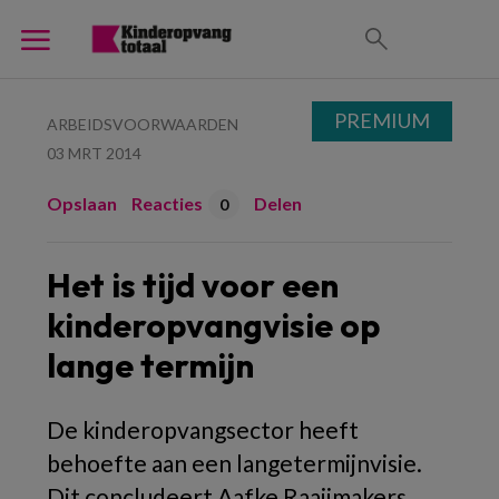
PREMIUM
ARBEIDSVOORWAARDEN
03 MRT 2014
Opslaan
Reacties
Delen
0
Het is tijd voor een
kinderopvangvisie op
lange termijn
De kinderopvangsector heeft
behoefte aan een langetermijnvisie.
Dit concludeert Aafke Raaijmakers,