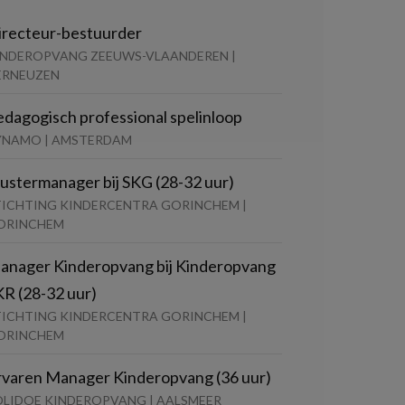
irecteur-bestuurder
INDEROPVANG ZEEUWS-VLAANDEREN |
ERNEUZEN
edagogisch professional spelinloop
YNAMO | AMSTERDAM
lustermanager bij SKG (28-32 uur)
TICHTING KINDERCENTRA GORINCHEM |
ORINCHEM
anager Kinderopvang bij Kinderopvang
KR (28-32 uur)
TICHTING KINDERCENTRA GORINCHEM |
ORINCHEM
rvaren Manager Kinderopvang (36 uur)
OLIDOE KINDEROPVANG | AALSMEER