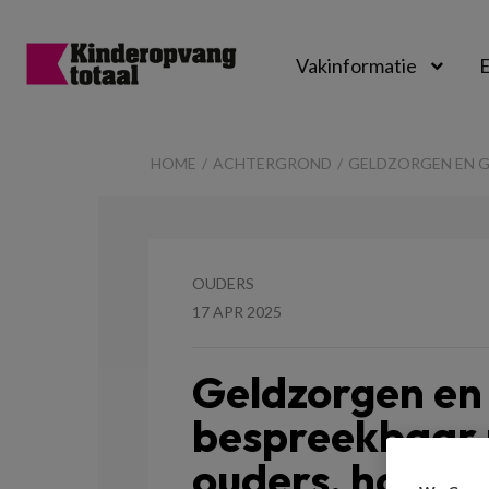
Vakinformatie
E
Kinderopvangtot
HOME
ACHTERGROND
GELDZORGEN EN G
OUDERS
17 APR 2025
Geldzorgen en 
bespreekbaar
ouders, hoe do