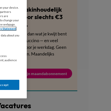
Blijf vakinhoudelijk
on your device.
 partners
scherp voor slechts €3
ers are
 to change your
per week.
the webpage.
cy Statement
Dat is minder dan wat je kwijt bent
y data about you
aan een cappuccino — en veel
voedzamer voor je werkdag. Geen
verplichtingen. Maandelijks
access
opzegbaar.
ent, audience
Activeer mijn maandabonnement
Accept
acatures