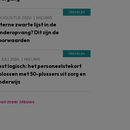
 AUGUSTUS 2026
NIEUWS
nterne zwarte lijst in de
inderopvang? Dit zijn de
oorwaarden
 JULI 2026
NIEUWS
est logisch: het personeelstekort
plossen met 50-plussers uit zorg en
nderwijs
oon meer nieuws