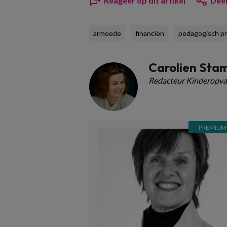
Reageer op dit artikel
Deel
armoede
financiën
pedagogisch pr
Carolien Sta
Redacteur Kinderopva