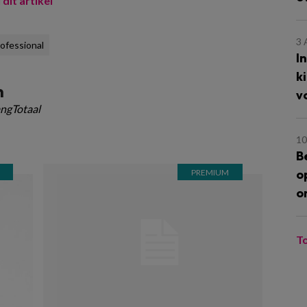
 dit artikel
3
ofessional
I
k
m
v
ngTotaal
10
B
o
o
T