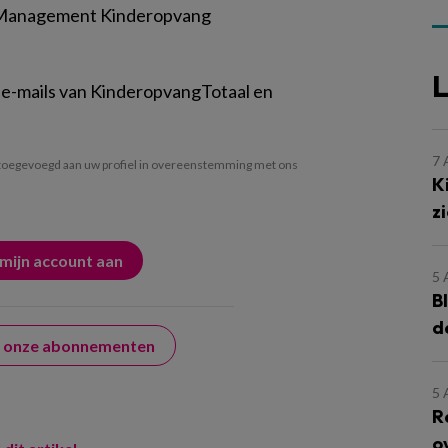
 Management Kinderopvang
L
 e-mails van KinderopvangTotaal en
7
oegevoegd aan uw profiel in overeenstemming met ons
K
z
5
B
d
er onze abonnementen
5
R
o