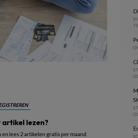
D
K
T
P
D
C
S
G
M
S
EGISTREREN
S
G
t artikel lezen?
E
en lees 2 artikelen gratis per maand
S