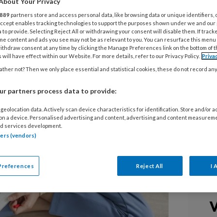
About Your Privacy
889
partners store and access personal data, like browsing data or unique identifiers, 
s ervoor kunnen zorgen dat een kind
 Accept enables tracking technologies to support the purposes shown under we and our
 to provide. Selecting Reject All or withdrawing your consent will disable them. If track
stress op de groep is, dan is dat
me content and ads you see may not be as relevant to you. You can resurface this menu
ithdraw consent at any time by clicking the Manage Preferences link on the bottom of 
Houben van het Nederlands Centrum
 will have effect within our Website. For more details, refer to our Privacy Policy.
Priva
bij het project “Omgaan met
ther not? Then we only place essential and statistical cookies, these do not record an
. Maak geldzorgen van ouders
r partners process data to provide:
geolocation data. Actively scan device characteristics for identification. Store and/or 
 on a device. Personalised advertising and content, advertising and content measurem
d services development.
tners (vendors)
Preferences
Reject All
I 
V