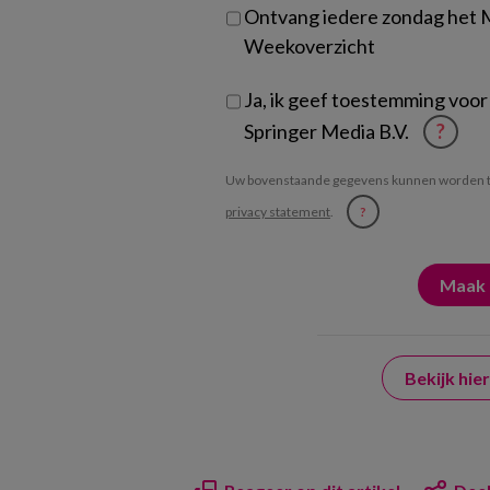
Ontvang iedere zondag het
Weekoverzicht
Ja, ik geef toestemming voor
Springer Media B.V.
?
Uw bovenstaande gegevens kunnen worden t
privacy statement
.
?
Bekijk hi