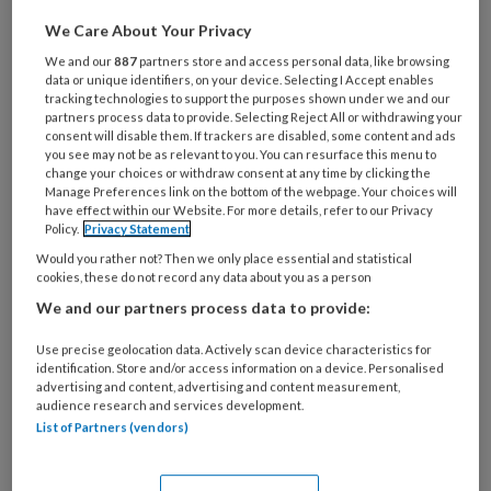
We Care About Your Privacy
Maak gratis een account aan en lees 2
artikelen gratis per maand
We and our
887
partners store and access personal data, like browsing
data or unique identifiers, on your device. Selecting I Accept enables
tracking technologies to support the purposes shown under we and our
Al een account of abonnement?
Log dan in
partners process data to provide. Selecting Reject All or withdrawing your
consent will disable them. If trackers are disabled, some content and ads
you see may not be as relevant to you. You can resurface this menu to
change your choices or withdraw consent at any time by clicking the
Wat
Manage Preferences link on the bottom of the webpage. Your choices will
is
have effect within our Website. For more details, refer to our Privacy
Policy.
Privacy Statement
je
e-
Would you rather not? Then we only place essential and statistical
Kies
cookies, these do not record any data about you as a person
mailadres?
je
*
*
We and our partners process data to provide:
wachtwoord*
*
Use precise geolocation data. Actively scan device characteristics for
Kies
identification. Store and/or access information on a device. Personalised
je
advertising and content, advertising and content measurement,
functie
*
audience research and services development.
List of Partners (vendors)
Bij
welke