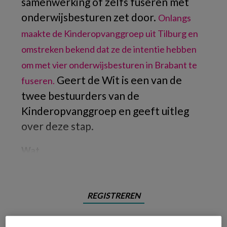
samenwerking of zelfs fuseren met
onderwijsbesturen zet door.
Onlangs
maakte de Kinderopvanggroep uit Tilburg en
omstreken bekend dat ze de intentie hebben
om met vier onderwijsbesturen in Brabant te
Geert de Wit is een van de
fuseren.
twee bestuurders van de
Kinderopvanggroep en geeft uitleg
over deze stap.
Wat
REGISTREREN
Wil je dit artikel lezen?