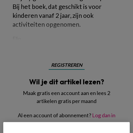
Bij het boek, dat geschikt is voor
kinderen vanaf 2 jaar, zijn ook
activiteiten opgenomen.
Flip
REGISTREREN
Wil je dit artikel lezen?
Maak gratis een account aan en lees 2
artikelen gratis per maand
Al een account of abonnement?
Log dan in