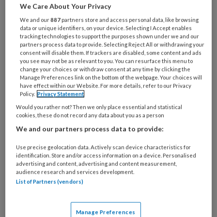
Wat
We Care About Your Privacy
is
We and our
887
partners store and access personal data, like browsing
je
data or unique identifiers, on your device. Selecting I Accept enables
e-
tracking technologies to support the purposes shown under we and our
Kies
mailadres?
partners process data to provide. Selecting Reject All or withdrawing your
je
consent will disable them. If trackers are disabled, some content and ads
*
*
wachtwoord*
*
you see may not be as relevant to you. You can resurface this menu to
change your choices or withdraw consent at any time by clicking the
Kies
Manage Preferences link on the bottom of the webpage. Your choices will
have effect within our Website. For more details, refer to our Privacy
je
Policy.
Privacy Statement
functie
*
Would you rather not? Then we only place essential and statistical
Bij
cookies, these do not record any data about you as a person
welke
We and our partners process data to provide:
organisatie
Use precise geolocation data. Actively scan device characteristics for
werk
Untitled
identification. Store and/or access information on a device. Personalised
Ontvang 2x per week de
je?
advertising and content, advertising and content measurement,
KinderopvangTotaal nieuwsbrief
audience research and services development.
List of Partners (vendors)
Ontvang iedere zondag het
Management Kinderopvang
Manage Preferences