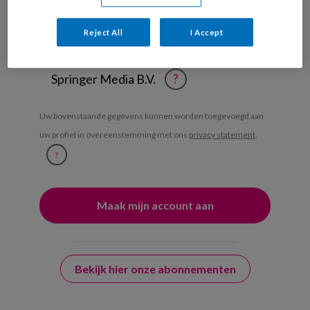
Weekoverzicht
Reject All
I Accept
Ja, ik geef toestemming voor e-mails
van KinderopvangTotaal en
Springer Media B.V.
?
Uw bovenstaande gegevens kunnen worden toegevoegd aan
uw profiel in overeenstemming met ons
privacy statement
.
?
Bekijk hier onze abonnementen