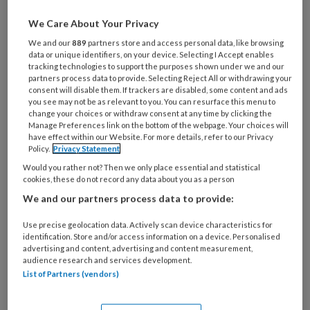
Wat
is
We Care About Your Privacy
je
We and our
889
partners store and access personal data, like browsing
e-
Kies
data or unique identifiers, on your device. Selecting I Accept enables
mailadres?
tracking technologies to support the purposes shown under we and our
je
*
*
partners process data to provide. Selecting Reject All or withdrawing your
wachtwoord*
*
consent will disable them. If trackers are disabled, some content and ads
you see may not be as relevant to you. You can resurface this menu to
Kies
change your choices or withdraw consent at any time by clicking the
je
Manage Preferences link on the bottom of the webpage. Your choices will
have effect within our Website. For more details, refer to our Privacy
functie
*
Policy.
Privacy Statement
Bij
Would you rather not? Then we only place essential and statistical
welke
cookies, these do not record any data about you as a person
organisatie
We and our partners process data to provide:
werk
Untitled
Ontvang 2x per week de
Use precise geolocation data. Actively scan device characteristics for
je?
identification. Store and/or access information on a device. Personalised
KinderopvangTotaal nieuwsbrief
advertising and content, advertising and content measurement,
audience research and services development.
List of Partners (vendors)
Ontvang iedere zondag het
Management Kinderopvang