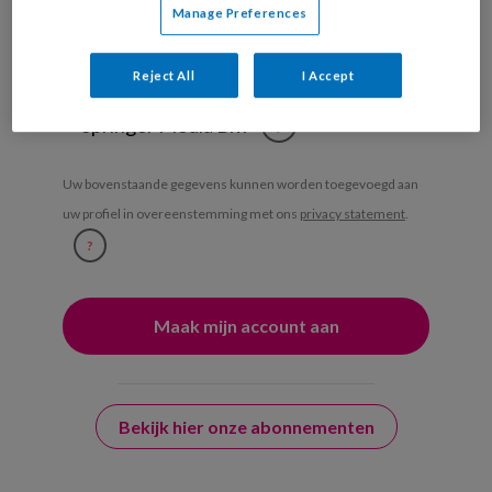
Weekoverzicht
Manage Preferences
Ja, ik geef toestemming voor e-mails
Reject All
I Accept
van KinderopvangTotaal en
Springer Media B.V.
?
Uw bovenstaande gegevens kunnen worden toegevoegd aan
uw profiel in overeenstemming met ons
privacy statement
.
?
Bekijk hier onze abonnementen