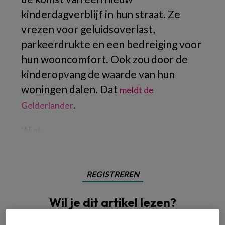
kinderdagverblijf in hun straat. Ze
vrezen voor geluidsoverlast,
parkeerdrukte en een bedreiging voor
hun wooncomfort. Ook zou door de
kinderopvang de waarde van hun
woningen dalen. Dat
meldt de
.
Gelderlander
‘Niet
REGISTREREN
Wil je dit artikel lezen?
Maak gratis een account aan en lees 2