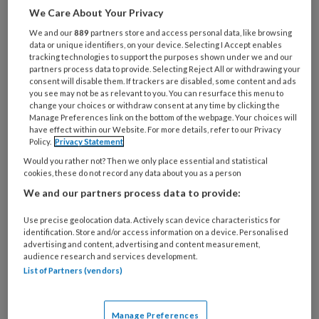
artikelen gratis per maand
We Care About Your Privacy
We and our
889
partners store and access personal data, like browsing
data or unique identifiers, on your device. Selecting I Accept enables
Al een account of abonnement?
Log dan in
tracking technologies to support the purposes shown under we and our
partners process data to provide. Selecting Reject All or withdrawing your
consent will disable them. If trackers are disabled, some content and ads
Wat
you see may not be as relevant to you. You can resurface this menu to
is
change your choices or withdraw consent at any time by clicking the
Manage Preferences link on the bottom of the webpage. Your choices will
je
have effect within our Website. For more details, refer to our Privacy
e-
Policy.
Privacy Statement
Kies
mailadres?
Would you rather not? Then we only place essential and statistical
je
*
*
cookies, these do not record any data about you as a person
wachtwoord*
*
We and our partners process data to provide:
Kies
je
Use precise geolocation data. Actively scan device characteristics for
identification. Store and/or access information on a device. Personalised
functie
*
advertising and content, advertising and content measurement,
audience research and services development.
Bij
List of Partners (vendors)
welke
organisatie
werk
Untitled
Manage Preferences