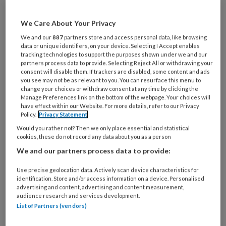
artikelen gratis per maand
We Care About Your Privacy
Al een account of abonnement?
Log dan in
We and our
887
partners store and access personal data, like browsing
data or unique identifiers, on your device. Selecting I Accept enables
tracking technologies to support the purposes shown under we and our
Wat
partners process data to provide. Selecting Reject All or withdrawing your
is
consent will disable them. If trackers are disabled, some content and ads
you see may not be as relevant to you. You can resurface this menu to
je
change your choices or withdraw consent at any time by clicking the
e-
Manage Preferences link on the bottom of the webpage. Your choices will
Kies
mailadres?
have effect within our Website. For more details, refer to our Privacy
je
Policy.
Privacy Statement
*
*
wachtwoord*
*
Would you rather not? Then we only place essential and statistical
cookies, these do not record any data about you as a person
Kies
We and our partners process data to provide:
je
functie
*
Use precise geolocation data. Actively scan device characteristics for
identification. Store and/or access information on a device. Personalised
Bij
advertising and content, advertising and content measurement,
welke
audience research and services development.
organisatie
List of Partners (vendors)
werk
Untitled
Ontvang 2x per week de