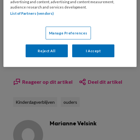
advertising and content, advertising and content measurement,
audience research and services development.
List of Partners (vendors)
Manage Preferences
Bekijk hier onze abonnementen
Reject All
I Accept
Reageer op dit artikel
Deel dit artikel
Kinderdagverblijven
ouders
Marianne Velsink