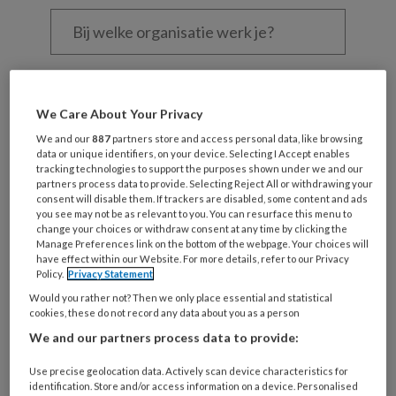
Bij
welke
organisatie
werk
Untitled
Ontvang 2x per week de
je?
KinderopvangTotaal nieuwsbrief
We Care About Your Privacy
We and our
887
partners store and access personal data, like browsing
Ontvang iedere zondag het
data or unique identifiers, on your device. Selecting I Accept enables
tracking technologies to support the purposes shown under we and our
Management Kinderopvang
partners process data to provide. Selecting Reject All or withdrawing your
Weekoverzicht
consent will disable them. If trackers are disabled, some content and ads
you see may not be as relevant to you. You can resurface this menu to
change your choices or withdraw consent at any time by clicking the
Ja, ik geef toestemming voor e-mails
Manage Preferences link on the bottom of the webpage. Your choices will
have effect within our Website. For more details, refer to our Privacy
van KinderopvangTotaal en
Policy.
Privacy Statement
Springer Media B.V.
?
Would you rather not? Then we only place essential and statistical
cookies, these do not record any data about you as a person
We and our partners process data to provide:
Uw bovenstaande gegevens kunnen worden toegevoegd aan
uw profiel in overeenstemming met ons
privacy statement
.
Use precise geolocation data. Actively scan device characteristics for
identification. Store and/or access information on a device. Personalised
?