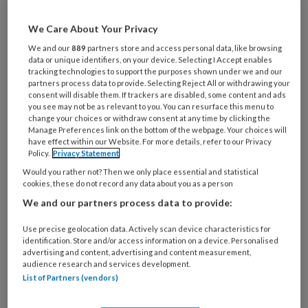
Wil je dit artikel lezen?
We Care About Your Privacy
Maak gratis een account aan en lees 2
We and our
889
partners store and access personal data, like browsing
artikelen gratis per maand
data or unique identifiers, on your device. Selecting I Accept enables
tracking technologies to support the purposes shown under we and our
partners process data to provide. Selecting Reject All or withdrawing your
Al een account of abonnement?
Log dan in
consent will disable them. If trackers are disabled, some content and ads
you see may not be as relevant to you. You can resurface this menu to
change your choices or withdraw consent at any time by clicking the
Wat
Manage Preferences link on the bottom of the webpage. Your choices will
is
have effect within our Website. For more details, refer to our Privacy
Policy.
Privacy Statement
je
Would you rather not? Then we only place essential and statistical
e-
Kies
cookies, these do not record any data about you as a person
mailadres?
je
We and our partners process data to provide:
*
*
wachtwoord*
*
Use precise geolocation data. Actively scan device characteristics for
Kies
identification. Store and/or access information on a device. Personalised
je
advertising and content, advertising and content measurement,
audience research and services development.
functie
*
List of Partners (vendors)
Bij