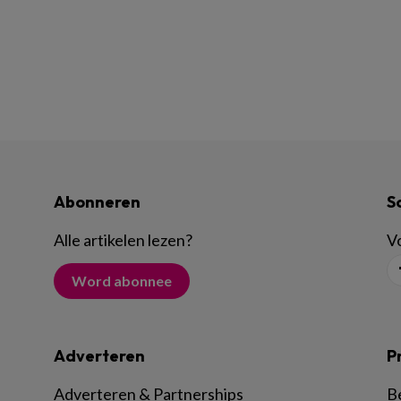
Abonneren
S
Alle artikelen lezen
?
Vo
Word abonnee
Adverteren
P
Adverteren & Partnerships
B