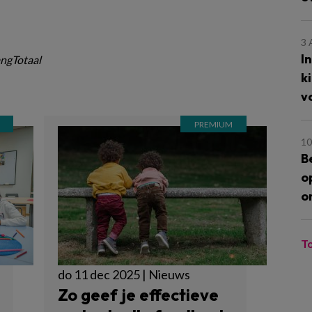
3
I
ngTotaal
k
v
10
B
o
o
T
do 11 dec 2025 | Nieuws
Zo geef je effectieve