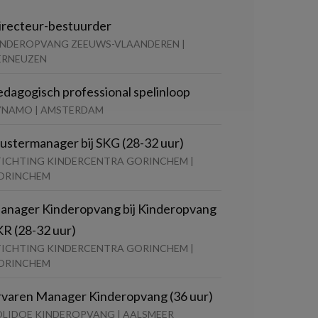
irecteur-bestuurder
INDEROPVANG ZEEUWS-VLAANDEREN |
ERNEUZEN
edagogisch professional spelinloop
YNAMO | AMSTERDAM
lustermanager bij SKG (28-32 uur)
TICHTING KINDERCENTRA GORINCHEM |
ORINCHEM
anager Kinderopvang bij Kinderopvang
KR (28-32 uur)
TICHTING KINDERCENTRA GORINCHEM |
ORINCHEM
rvaren Manager Kinderopvang (36 uur)
OLIDOE KINDEROPVANG | AALSMEER