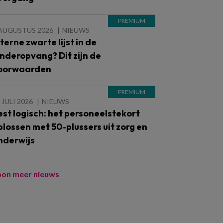
 AUGUSTUS 2026
NIEUWS
nterne zwarte lijst in de
inderopvang? Dit zijn de
oorwaarden
 JULI 2026
NIEUWS
est logisch: het personeelstekort
plossen met 50-plussers uit zorg en
nderwijs
oon meer nieuws