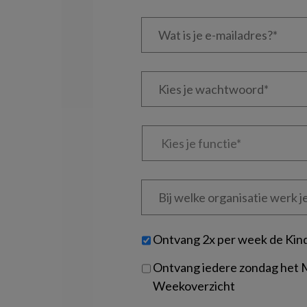
Wat
is
je
e-
Kies
mailadres?
je
*
*
wachtwoord*
*
Kies
je
functie
*
Bij
welke
organisatie
werk
Untitled
Ontvang 2x per week de Kin
je?
Ontvang iedere zondag het
Weekoverzicht