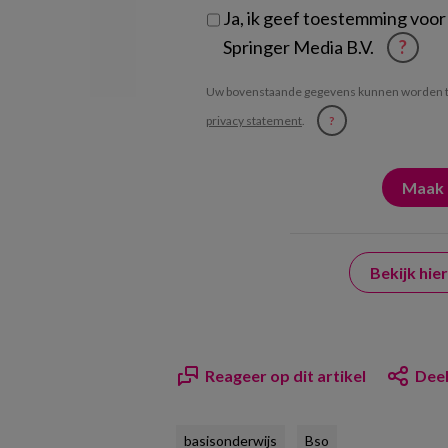
Ja, ik geef toestemming voor
Springer Media B.V.
?
Uw bovenstaande gegevens kunnen worden t
privacy statement
.
?
Bekijk hi
Reageer op dit artikel
Deel
basisonderwijs
Bso