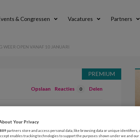
vents & Congressen
Vacatures
Partners
aal
 WEER OPEN VANAF 10 JANUARI
PREMIUM
Opslaan
Reacties
Delen
0
e opvang weer
januari
About Your Privacy
889
partners store and access personal data, like browsing data or unique identifiers, 
 Accept enables tracking technologies to support the purposes shown under we and our