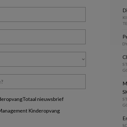
D
K
T
P
D
C
S
G
M
S
deropvangTotaal nieuwsbrief
S
G
 Management Kinderopvang
E
S