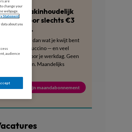
ers are
 to change your
Blijf vakinhoudelijk
the webpage.
cy Statement
scherp voor slechts €3
y data about you
per week.
Dat is minder dan wat je kwijt bent
aan een cappuccino — en veel
access
ent, audience
voedzamer voor je werkdag. Geen
verplichtingen. Maandelijks
opzegbaar.
Accept
Activeer mijn maandabonnement
acatures