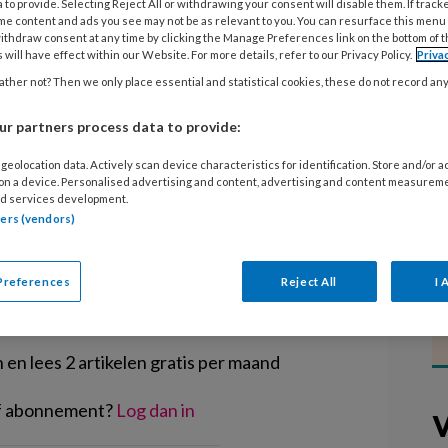
 to provide. Selecting Reject All or withdrawing your consent will disable them. If track
 basisscholen gaan weer open op
me content and ads you see may not be as relevant to you. You can resurface this menu
net volgt daarmee het advies van het
ithdraw consent at any time by clicking the Manage Preferences link on the bottom of 
 will have effect within our Website. For more details, refer to our Privacy Policy.
Priva
ntwoord is. Ook kunnen kinderen en
ther not? Then we only place essential and statistical cookies, these do not record an
vanaf 11 januari weer buiten sporten
r partners process data to provide:
geolocation data. Actively scan device characteristics for identification. Store and/or 
 on a device. Personalised advertising and content, advertising and content measurem
d services development.
tners (vendors)
EGISTREREN
Preferences
Reject All
I 
t artikel lezen?
en lees 2 artikelen gratis per maand
of abonnement?
Log dan in
V