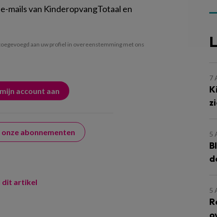
 e-mails van KinderopvangTotaal en
L
oegevoegd aan uw profiel in overeenstemming met ons
7
K
z
er onze abonnementen
5
B
d
 dit artikel
5
R
o