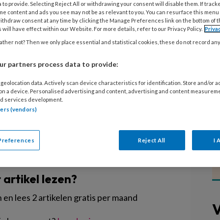
 to provide. Selecting Reject All or withdrawing your consent will disable them. If track
me content and ads you see may not be as relevant to you. You can resurface this menu
ithdraw consent at any time by clicking the Manage Preferences link on the bottom of 
en bewindslieden verzoeken de
 will have effect within our Website. For more details, refer to our Privacy Policy.
Priva
 en BOinK dringend om uitstel van
ther not? Then we only place essential and statistical cookies, these do not record an
lse educatie voor doelgroeppeuters.
r partners process data to provide:
en betreft 1 januari 2021 en
21.
geolocation data. Actively scan device characteristics for identification. Store and/or 
 on a device. Personalised advertising and content, advertising and content measurem
d services development.
tners (vendors)
Preferences
Reject All
I 
EGISTREREN
t artikel lezen?
en lees 2 artikelen gratis per maand
V