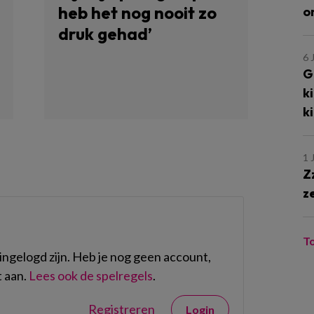
heb het nog nooit zo
o
druk gehad’
6 
G
k
k
1 
Z
z
T
ngelogd zijn. Heb je nog geen account,
 aan.
Lees ook de spelregels
.
Registreren
Login