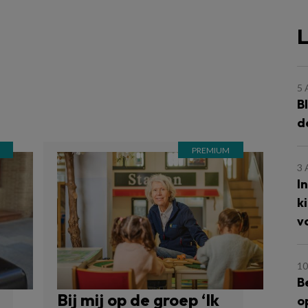
L
5
B
d
3
I
k
v
10
B
Bij mij op de groep ‘Ik
o