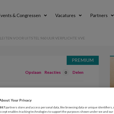
vents & Congressen
Vacatures
Partners
aal
EITEN VOOR UITSTEL 960 UUR VERPLICHTE VVE
PREMIUM
Opslaan
Reacties
Delen
0
aties pleiten
0 uur verplichte
About Your Privacy
887
partners store and access personal data, like browsing data or unique identifiers, 
 Accept enables tracking technologies to support the purposes shown under we and our