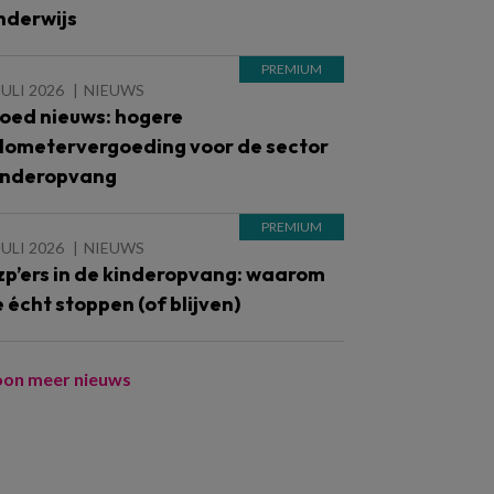
nderwijs
JULI 2026
NIEUWS
oed nieuws: hogere
ilometervergoeding voor de sector
inderopvang
JULI 2026
NIEUWS
zp’ers in de kinderopvang: waarom
e écht stoppen (of blijven)
oon meer nieuws