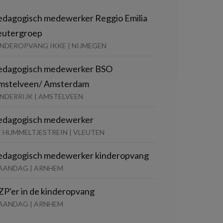
edagogisch medewerker Reggio Emilia
eutergroep
INDEROPVANG IKKE | NIJMEGEN
edagogisch medewerker BSO
mstelveen/ Amsterdam
NDERRIJK | AMSTELVEEN
edagogisch medewerker
E HUMMELTJESTREIN | VLEUTEN
edagogisch medewerker kinderopvang
AANDAG | ARNHEM
ZP'er in de kinderopvang
AANDAG | ARNHEM