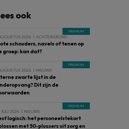
ees ook
 AUGUSTUS 2026
ACHTERGROND
lote schouders, navels of tenen op
e groep: kan dat?
 AUGUSTUS 2026
NIEUWS
nterne zwarte lijst in de
inderopvang? Dit zijn de
oorwaarden
 JULI 2026
NIEUWS
est logisch: het personeelstekort
plossen met 50-plussers uit zorg en