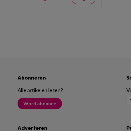
Abonneren
S
Alle artikelen lezen
?
Vo
Word abonnee
Adverteren
P