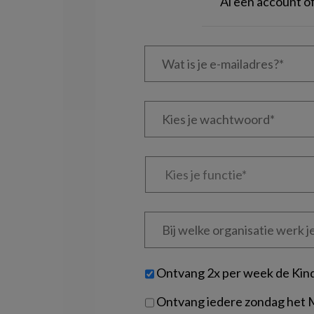
Al een account 
Wat
is
je
e-
Kies
mailadres?
je
*
*
wachtwoord*
*
Kies
je
functie
*
Bij
welke
organisatie
werk
Untitled
Ontvang 2x per week de Kin
je?
Ontvang iedere zondag het