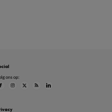
ocial
lg ons op:
rivacy