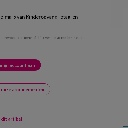
 e-mails van KinderopvangTotaal en
oegevoegd aan uw profiel in overeenstemming met ons
er onze abonnementen
 dit artikel