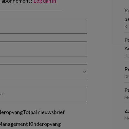
of abonnement?
Log dan in
P
p
K
P
A
KI
P
D
P
M
Z
deropvangTotaal nieuwsbrief
M
 Management Kinderopvang