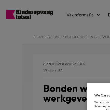
Vakinformatie
E
Kinderopvangtot
HOME
NIEUWS
BONDEN WIJZEN CAO-VOO
ARBEIDSVOORWAARDEN
19 FEB 2016
Bonden wijzen
werkgevers af
We Care 
We and our
Selecting I