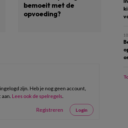
I
bemoeit met de
k
opvoeding?
v
10
B
o
o
T
ngelogd zijn. Heb je nog geen account,
 aan.
Lees ook de spelregels
.
Registreren
Login