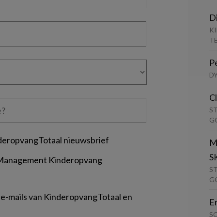
D
K
T
P
D
C
S
G
deropvangTotaal nieuwsbrief
M
S
 Management Kinderopvang
S
G
 e-mails van KinderopvangTotaal en
E
S