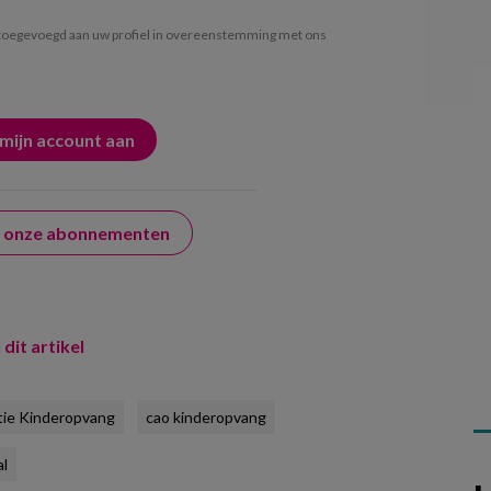
oegevoegd aan uw profiel in overeenstemming met ons
er onze abonnementen
 dit artikel
tie Kinderopvang
cao kinderopvang
al